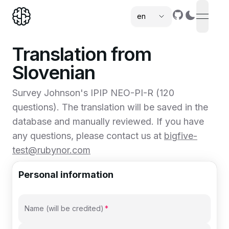
en
open n
,
Translation from
Slovenian
Survey
Johnson's IPIP NEO-PI-R
(
120
questions). The translation will be saved in the
database and manually reviewed. If you have
any questions, please contact us at
bigfive-
test@rubynor.com
Personal information
Name (will be credited)