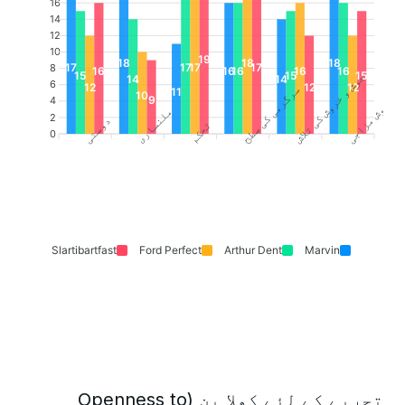
16
14
12
10
19
18
18
18
17
17
17
17
8
16
16
16
16
16
15
15
15
جوش و خروش کی تلاش
14
14
6
12
12
12
سرگرمی کی سطح
11
10
9
4
خوش مزاجی
ملنساری
2
دوستی
تحکم
0
Slartibartfast
Ford Perfect
Arthur Dent
Marvin
تجربے کے لئے کھلا پن (Openness to