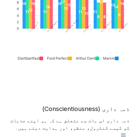
17
17
8
16
16
16
16
15
15
14
14
13
13
6
12
11
11
11
11
10
9
4
8
8
نوع پرستی
انکساری
اخلاقیات
2
ہمدردی
اعتماد
تعاون
0
Slartibartfast
Ford Perfect
Arthur Dent
Marvin
ذمہ داری (Conscientiousness)
ذمہ داری اس بات سے متعلق ہے کہ ہم اپنے جذبات
کو کیسے کنٹرول، منظم، اور ہدایت دیتے ہیں۔