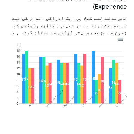
Experience)
تجربے کے لئے کھلا پن ایک ادراکی انداز کی جہت
کی وضاحت کرتا ہے جو تخیلی، تخلیقی لوگوں کو
زمین سے جڑے، روایتی لوگوں سے ممتاز کرتا ہے۔
20
18
16
14
12
10
18
18
17
17
17
8
16
16
16
15
15
14
14
14
14
14
14
13
13
6
12
12
12
فنی دلچسپیاں
10
4
آزاد خیالی
8
8
مہم جوئی
جذباتیت
2
تخیلات
ذہنیت
0