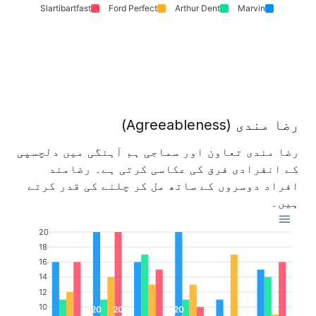
Slartibartfast
Ford Perfect
Arthur Dent
Marvin
رضا مندی (Agreeableness)
رضا مندی تعاون اور سماجی ہم آہنگی میں دلچسپی
کے انفرادی فرق کی عکاسی کرتی ہے۔ رضامند
افراد دوسروں کے ساتھ مل کر چلنے کی قدر کرتے
ہیں۔
20
18
16
14
12
10
20
20
20