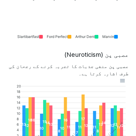
Slartibartfast
Ford Perfect
Arthur Dent
Marvin
عصبی پن (Neuroticism)
عصبی پن منفی جذبات کا تجربہ کرنے کے رجحان کی
طرف اشارہ کرتا ہے۔
20
18
16
14
12
10
17
8
16
16
16
15
غیر اعتدال پسندی
14
14
13
13
13
13
6
12
12
12
12
11
11
11
11
10
10
4
8
8
7
2