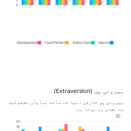
خود شعوری
افسردگی
بے چینی
نرمی
غصہ
0
Slartibartfast
Ford Perfect
Arthur Dent
Marvin
بیرونی پن (Extraversion)
بیرونی پن خارجی دنیا کے ساتھ نمایاں مشغولیت
سے نشان زد ہوتا ہے۔
20
18