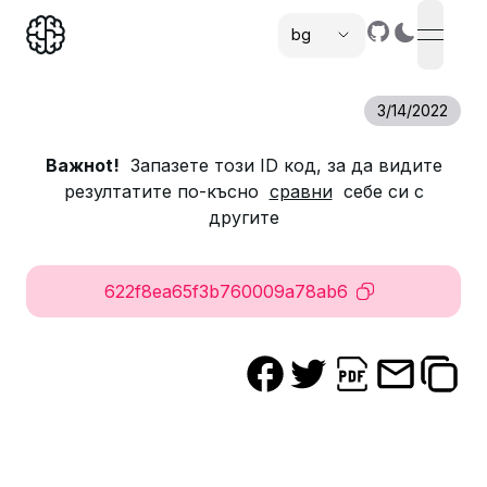
bg
open n
,
3/14/2022
Важноt!
Запазете този ID код, за да видите
резултатите по-късно
сравни
себе си с
другите
622f8ea65f3b760009a78ab6