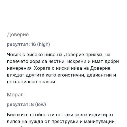
Доверие
резултат
:
16
(
high
)
Човек с високо ниво на Доверие приема, че
повечето хора са честни, искрени и имат добри
намерения. Хората с ниски нива на Доверие
виждат другите като егоистични, девиантни и
потенциално опасни.
Морал
резултат
:
8
(
low
)
Високите стойности по тази скала индикират
липса на нужда от преструвки и манипулации