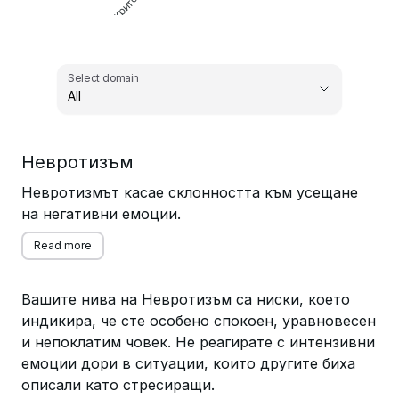
Select domain
All
,
Невротизъм
Select domain
Невротизмът касае склонността към усещане
на негативни емоции.
Read more
Вашите нива на Невротизъм са ниски, което
индикира, че сте особено спокоен, уравновесен
и непоклатим човек. Не реагирате с интензивни
емоции дори в ситуации, които другите биха
описали като стресиращи.