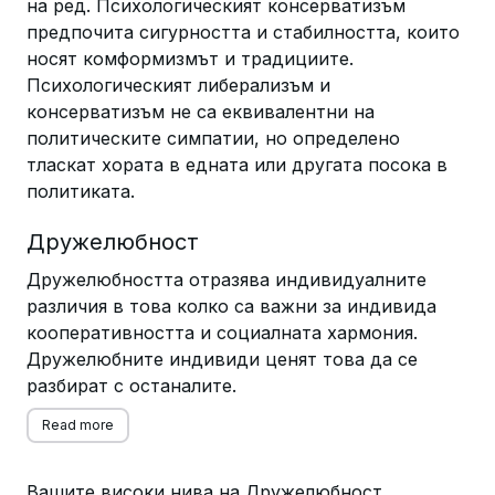
на ред. Психологическият консерватизъм
предпочита сигурността и стабилността, които
носят комформизмът и традициите.
Психологическият либерализъм и
консерватизъм не са еквивалентни на
политическите симпатии, но определено
тласкат хората в едната или другата посока в
политиката.
Дружелюбност
Дружелюбността отразява индивидуалните
различия в това колко са важни за индивида
кооперативността и социалната хармония.
Дружелюбните индивиди ценят това да се
разбират с останалите.
Read more
Вашите високи нива на Дружелюбност