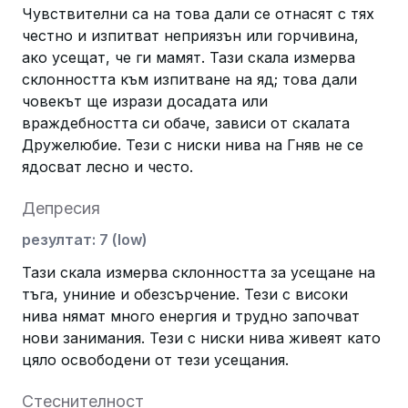
Чувствителни са на това дали се отнасят с тях
честно и изпитват неприязън или горчивина,
ако усещат, че ги мамят. Тази скала измерва
склонността към изпитване на яд; това дали
човекът ще изрази досадата или
враждебността си обаче, зависи от скалата
Дружелюбие. Тези с ниски нива на Гняв не се
ядосват лесно и често.
Депресия
резултат
:
7
(
low
)
Тази скала измерва склонността за усещане на
тъга, униние и обезсърчение. Тези с високи
нива нямат много енергия и трудно започват
нови занимания. Тези с ниски нива живеят като
цяло освободени от тези усещания.
Стеснителност