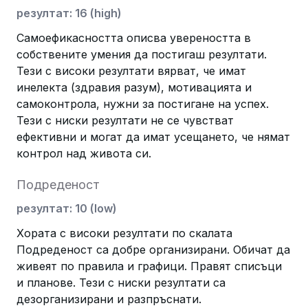
резултат
:
16
(
high
)
Самоефикасността описва увереността в
собствените умения да постигаш резултати.
Тези с високи резултати вярват, че имат
инелекта (здравия разум), мотивацията и
самоконтрола, нужни за постигане на успех.
Тези с ниски резултати не се чувстват
ефективни и могат да имат усещането, че нямат
контрол над живота си.
Подреденост
резултат
:
10
(
low
)
Хората с високи резултати по скалата
Подреденост са добре организирани. Обичат да
живеят по правила и графици. Правят списъци
и планове. Тези с ниски резултати са
дезорганизирани и разпръснати.