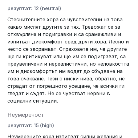
резултат
:
12
(
neutral
)
Стеснителните хора са чувствителни на това
какво мислят другите за тях. Тревожат се за
отхвърляне и подигравки и са срамежливи и
изпитват дискомфорт сред други хора. Лесно и
често се засрамват. Страховете им, че другите
ще ги критикуват или ще им се подиграват, са
преувеличени и нереалистични, но неловкостта
им и дискомфортът им водят до сбъдване на
това очакване. Тези с ниски нива, обратно, не
страдат от погрешното усещане, че всички ги
гледат и съдят. Не се чувстват нервни в
социални ситуации.
Неумереност
резултат
:
15
(
high
)
Неумерените хора изпитват силни желания и