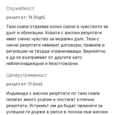
Служебност
резултат
:
14
(
high
)
Тази скала отразява колко силно е чувството за
дълг и облигации. Хората с високи резултати
имат силно чувство за морален дълг. Тези с
ниски резултати намират договори, правила и
регулации за твърде ограничаващи. Верноятно
е да се възприемат от другите като
неблагонадеждни и безотговорни.
Целеустременост
резултат
:
11
(
low
)
Индивиди с високи резултати по тази скала
полагат много усилия и постигат отлични
резултати. Устремът им да бъдат признати за
успешни ги държи в релси в посока към високи