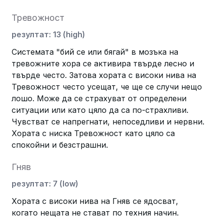
Тревожност
резултат
:
13
(
high
)
Системата "бий се или бягай" в мозъка на
тревожните хора се активира твърде лесно и
твърде често. Затова хората с високи нива на
Тревожност често усещат, че ще се случи нещо
лошо. Може да се страхуват от определени
ситуации или като цяло да са по-страхливи.
Чувстват се напрегнати, непоседливи и нервни.
Хората с ниска Тревожност като цяло са
спокойни и безстрашни.
Гняв
резултат
:
7
(
low
)
Хората с високи нива на Гняв се ядосват,
когато нещата не стават по техния начин.