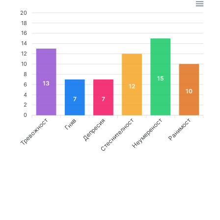
20
18
16
14
12
10
8
15
13
6
12
10
4
7
7
2
0
Тревожност
Депресия
Стеснителност
Ранимост
Гняв
Неумереност