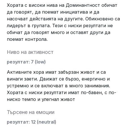
Хората с високи нива на Доминантност обичат
да говорят, да поемат инициатива и да
насочват действията на другите. Обикновено са
лидерът в групата. Тези с ниски резултати не
обичат да говорят много и оставят други да
поемат контрола.
Ниво на активност
резултат
:
7
(
low
)
Активните хора имат забързан живот и са
винаги заети. Движат се бързо, енергично и
устремно и се включват в много занимания.
Хората с ниски резултати имат по-бавен, с по-
ниско темпо и улегнал живот
Търсене на емоции
резултат
:
12
(
neutral
)