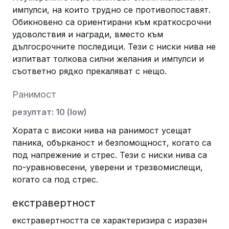
импулси, на които трудно се противопоставят.
Обикновено са ориентирани към краткосрочни
удоволствия и награди, вместо към
дългосрочните последици. Тези с ниски нива не
изпитват толкова силни желания и импулси и
съответно рядко прекаляват с нещо.
Ранимост
резултат
:
10
(
low
)
Хората с високи нива на ранимост усещат
паника, обърканост и безпомощност, когато са
под напрежение и стрес. Тези с ниски нива са
по-уравновесени, уверени и трезвомислещи,
когато са под стрес.
екстравертност
екстравертността се характеризира с изразен