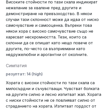
Високите стойности по тази скала индикират
нежелание за хвалене пред другите и
демонстриране на превъзходство. В някои
случаи тази склонност може да идва от ниско
самочувствие и самооценка. Въпреки това
някои хора с високо самочувствие също не
харесват нескромността. Тези, които са
склонни да се опишат като нещо повече от
другите, по-често са възприемани като
недружелюбни и арогантни от околните.
Симпатия
резултат
:
14
(
high
)
Хората с високи стойности по тази скала са
милосърдни и съчувстващи. Чувстват болката
на другите силно и лесно изпитват жал. Хората
с ниски стойности не се повлияват силно от
страданието на хората. Изпитват гордост от