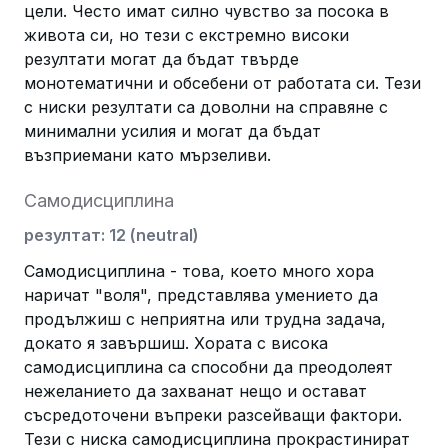
цели. Често имат силно чувство за посока в
живота си, но тези с екстремно високи
резултати могат да бъдат твърде
монотематични и обсебени от работата си. Тези
с ниски резултати са доволни на справяне с
минимални усилия и могат да бъдат
възприемани като мързеливи.
Самодисциплина
резултат
:
12
(
neutral
)
Самодисциплина - това, което много хора
наричат "воля", представлява умението да
продължиш с неприятна или трудна задача,
докато я завършиш. Хората с висока
самодисциплина са способни да преодолеят
нежеланието да захванат нещо и остават
съсредоточени въпреки разсейващи фактори.
Тези с ниска самодисциплина прокрастинират