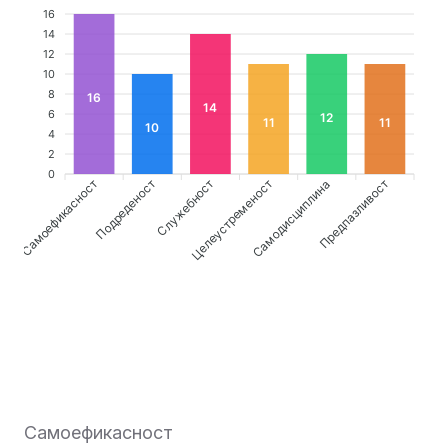
16
14
12
10
8
16
14
6
12
11
11
10
4
2
0
Самоефикасност
Служебност
Целеустременост
Предпазливост
Подреденост
Самодисциплина
Самоефикасност