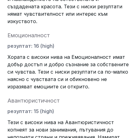
създадената красота. Тези с ниски резултати
нямат чувствителност или интерес към
изкуството.
Емоционалност
резултат
:
16
(
high
)
Хората с високи нива на Емоционалност имат
добър достъп и добро съзнание за собствените
си чувства. Тези с ниски резултати са по-малко
наясно с чувствата си и обикновено не
изразяват емоциите си открито.
Авантюристичност
резултат
:
15
(
high
)
Тези с високи нива на Авантюристичност
копнеят за нови занимания, пътувания до
непознати страни и преживявания. Намират