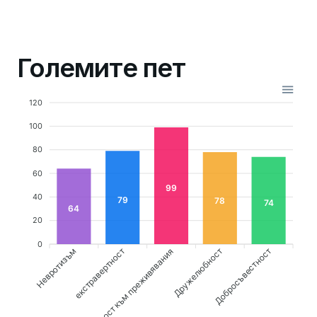
Големите пет
120
100
80
60
99
40
79
78
74
64
20
0
Невротизъм
екстравертност
Дружелюбност
Добросъвестност
Откритост към преживявания