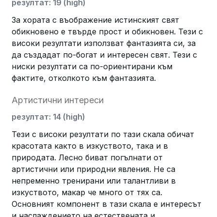
резултат
:
19
(
high
)
За хората с въображение истинският свят
обикновено е твърде прост и обикновен. Тези с
високи резултати използват фантазията си, за
да създадат по-богат и интересен свят. Тези с
ниски резултати са по-ориентирани към
фактите, отколкото към фантазията.
Артистични интереси
резултат
:
14
(
high
)
Тези с високи резултати по тази скала обичат
красотата както в изкуството, така и в
природата. Лесно биват погълнати от
артистични или природни явления. Не са
непременно тренирани или талантливи в
изкуството, макар че много от тях са.
Основният компонент в тази скала е интересът
и наслаждението на естествената и