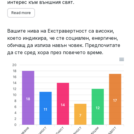
интерес към външния свят.
Read more
Вашите нива на Екстравертност са високи,
което индикира, че сте социален, енергичен,
обичащ да излиза навън човек. Предпочитате
да сте сред хора през повечето време.
20
18
16
14
12
10
18
17
8
14
6
12
11
4
7
2
0
Гръмкост