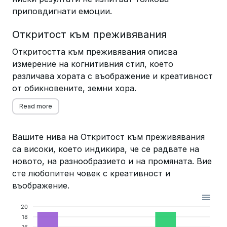
приповдигнати емоции.
Откритост към преживявания
Откритостта към преживявания описва
измерение на когнитивния стил, което
различава хората с въображение и креативност
от обикновените, земни хора.
Read more
Вашите нива на Откритост към преживявания
са високи, което индикира, че се радвате на
новото, на разнообразието и на промяната. Вие
сте любопитен човек с креативност и
въображение.
20
18
16