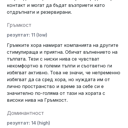
контакт и могат да бъдат възприети като
отдръпнати и резервирани.
Гръмкост
резултат
:
11
(
low
)
Гръмките хора намират компанията на другите
стимулираща и приятна. Обичат вълнението на
тълпата. Тези с ниски нива се чувстват
некомфортно в големи тълпи и съответно ги
избягват активно. Това не значи, че непременно
избягват да са сред хора, но нуждата им от
лично пространство и време за себе си е
значително по-голяма от тази на хората с
високи нива на Гръмкост.
Доминантност
резултат
:
14
(
high
)