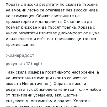
Хората с високи резултати по скалата Търсене
на емоции лесно се отегчават без високи нива
на стимулация. Обичат светлините на
прожекторите и данданията. Склонни са да
поемат рискове и да търсят тръпка. Хората с
ниски резултати изпитват дискомфорт от шума
и вълнението и избягват причиняващи тръпка
преживявания.
Жизнерадост
резултат
:
17
(
high
)
Тази скала измерва позитивното настроение, а
не негативните емоции (които са част от
скалата Невротичност). Хората с високи
резултати тук обикновено изпитват голям набор
от позитивни усещания, вкл. щастие,
ентусиазъм, оптимизъм и радост. Хората с
ниски резултати не изпитват толкова