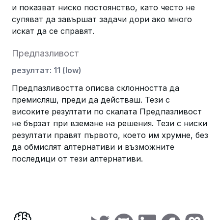
и показват ниско постоянство, като често не
супяват да завършат задачи дори ако много
искат да се справят.
Предпазливост
резултат
:
11
(
low
)
Предпазливостта описва склонността да
премисляш, преди да действаш. Тези с
високите резултати по скалата Предпазливост
не бързат при вземане на решения. Тези с ниски
резултати правят първото, което им хрумне, без
да обмислят алтернативи и възможните
последици от тези алтернативи.