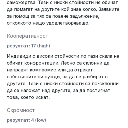
саможертва. Тези с ниски стойности не обичат
да помагат на другите кой знае колко. Заявките
за помощ за тях са повече задължение,
отколкото нещо удовлетворяващо.
Кооперативност
резултат
:
17
(
high
)
Индивиди с високи стойности по тази скала не
обичат конфронтации. Лесно са склонни да
направят компромис или да отрекат
собствените си нужди, за да се разбират с
другите. Тези с ниски стойности са по-склонни
да се наложат над другите, за да постигнат
това, което искат.
Скромност
резултат
:
4
(
low
)