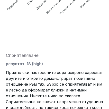
Сприятеляване
Доминантност
Ниво на активност
Жизнерадост
Търсене на емоции
Сприятеляване
резултат
:
18
(
high
)
Приятелски настроените хора искрено харесват
другите и открито демонстрират позитивно
отношение към тях. Бързо се сприятеляват и им
е лесно да сформират близки и интимни
отношения. Ниските нива по скалата
Сприятеляване не значат непременно студенина
и враждебност, но такива хора по-рядко търсят