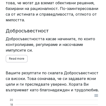
това, че могат да вземат обективни решения,
базирани на рационалност. По-заинтересовани
са от истината и справедливостта, отлкото от
милостта.
Добросъвестност
Добросъвестността касае начините, по които
контролираме, регулираме и насочваме
импулсите си.
Read more
Вашите резултати по скалата Добросъвестност
са високи. Това означава, че си задавате ясни
цели и ги преследвате уверено. Хората Ви
възприемат като благонадежден и трудолюбив.
20
18