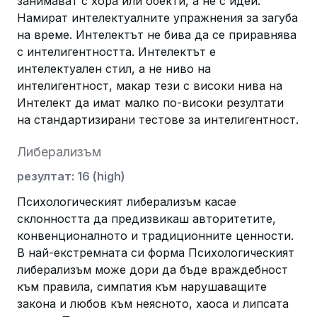
занимават с хора или обекти, а не с идеи.
Намират интелектуалните упражнения за загуба
на време. Интелектът не бива да се приравнява
с интелигентността. Интелектът е
интелектуален стил, а не ниво на
интелигентност, макар тези с високи нива на
Интелект да имат малко по-високи резултати
на стандартизирани тестове за интелигентност.
Либерализъм
резултат
:
16
(
high
)
Психологическият либерализъм касае
склонността да предизвикаш авторитетите,
конвенционалното и традиционните ценности.
В най-екстремната си форма Психологическият
либерализъм може дори да бъде враждебност
към правила, симпатия към нарушаващите
закона и любов към неясното, хаоса и липсата