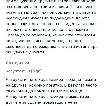
при общуване с другите и затова такива хора
са откровени, честни и искрени. Тези с ниски
резултати вярват, че при социалните връзки е
необходимо известно подвеждане. Хората,
попълващи теста, по-лесно се идентифицират с
високите стойности, отколкото с ниските.
Трябва да се отбележи, че ниските стойности
не индикират липса на морал, а просто
склонност да не разкривате цялата истина при
общуване с другите.
Алтруизъм
резултат
:
19
(
high
)
Aлтруистичните хора намират това да помагат
на другите, искрено приятно. В резултат често
са склонни да помагат на тези в нужда.
Алтруистичните хора намират помощта за
другите за удовлетворяваща, а не за