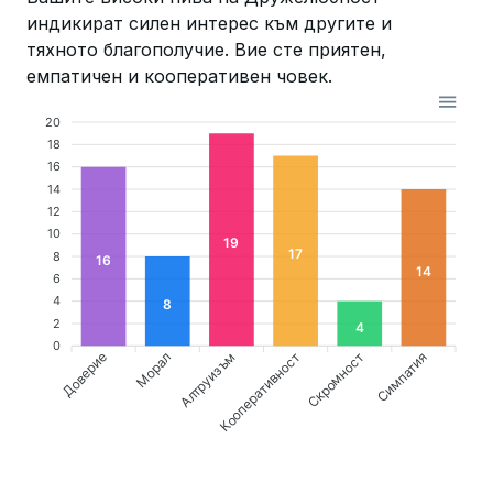
индикират силен интерес към другите и
тяхното благополучие. Вие сте приятен,
емпатичен и кооперативен човек.
20
18
16
14
12
10
19
17
8
16
14
6
4
8
2
4
0
Доверие
Алтруизъм
Кооперативност
Симпатия
Морал
Скромност