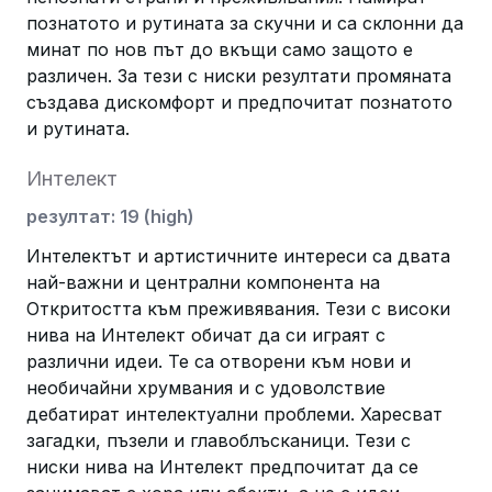
познатото и рутината за скучни и са склонни да
минат по нов път до вкъщи само защото е
различен. За тези с ниски резултати промяната
създава дискомфорт и предпочитат познатото
и рутината.
Интелект
резултат
:
19
(
high
)
Интелектът и артистичните интереси са двата
най-важни и централни компонента на
Откритостта към преживявания. Тези с високи
нива на Интелект обичат да си играят с
различни идеи. Те са отворени към нови и
необичайни хрумвания и с удоволствие
дебатират интелектуални проблеми. Харесват
загадки, пъзели и главоблъсканици. Тези с
ниски нива на Интелект предпочитат да се