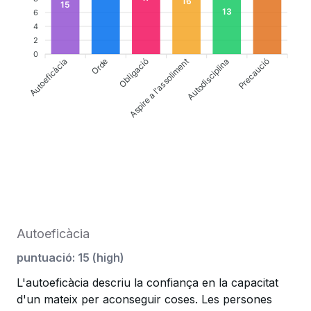
16
15
13
6
4
2
0
Autoeficàcia
Obligació
Aspire a l'assoliment
Precaució
Orde
Autodisciplina
Autoeficàcia
puntuació
:
15
(
high
)
L'autoeficàcia descriu la confiança en la capacitat
d'un mateix per aconseguir coses. Les persones