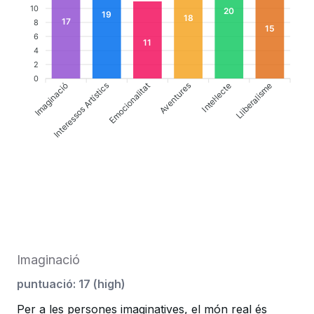
10
20
19
18
17
8
15
6
11
4
2
0
Imaginació
Emocionalitat
Aventures
Lliberalisme
Interessos Artístics
Intel·lecte
Imaginació
puntuació
:
17
(
high
)
Per a les persones imaginatives, el món real és