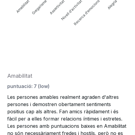
Amabilitat
Assertivitat
Nivell d'activitat
Alegria
Gregarisme
Recerca d'emocions
Amabilitat
puntuació
:
7
(
low
)
Les persones amables realment agraden d'altres
persones i demostren obertament sentiments
positius cap als altres. Fan amics ràpidament i és
fàcil per a elles formar relacions íntimes i estretes.
Les persones amb puntuacions baixes en Amabilitat
no són necessàriament fredes i hostils, però no es