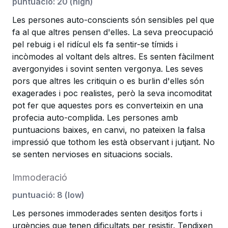
puntuació
:
20
(
high
)
Les persones auto-conscients són sensibles pel que
fa al que altres pensen d'elles. La seva preocupació
pel rebuig i el ridícul els fa sentir-se tímids i
incòmodes al voltant dels altres. Es senten fàcilment
avergonyides i sovint senten vergonya. Les seves
pors que altres les critiquin o es burlin d'elles són
exagerades i poc realistes, però la seva incomoditat
pot fer que aquestes pors es converteixin en una
profecia auto-complida. Les persones amb
puntuacions baixes, en canvi, no pateixen la falsa
impressió que tothom les està observant i jutjant. No
se senten nervioses en situacions socials.
Immoderació
puntuació
:
8
(
low
)
Les persones immoderades senten desitjos forts i
urgències que tenen dificultats per resistir. Tendixen