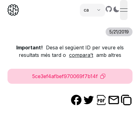
ca
open n
,
5/21/2019
Important!
Desa el següent ID per veure els
resultats més tard o
compara’t
amb altres
5ce3ef4afbef970069f7b14f