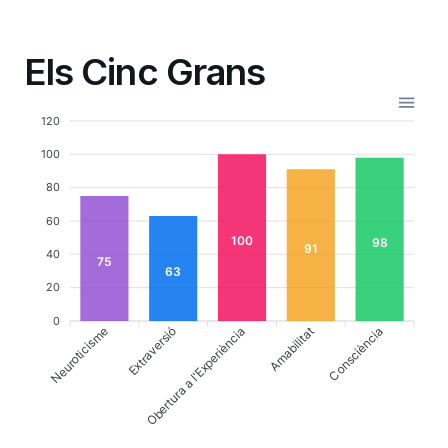
Els Cinc Grans
120
100
80
60
100
98
91
40
75
63
20
0
Neuroticisme
Extraversió
Amabilitat
Consciència
Obertura a l'Experiència