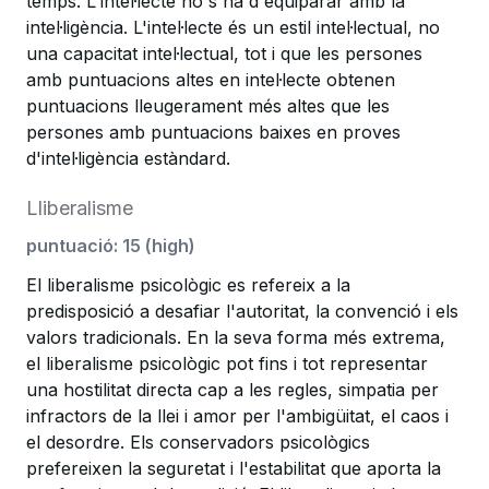
temps. L'intel·lecte no s'ha d'equiparar amb la
intel·ligència. L'intel·lecte és un estil intel·lectual, no
una capacitat intel·lectual, tot i que les persones
amb puntuacions altes en intel·lecte obtenen
puntuacions lleugerament més altes que les
persones amb puntuacions baixes en proves
d'intel·ligència estàndard.
Lliberalisme
puntuació
:
15
(
high
)
El liberalisme psicològic es refereix a la
predisposició a desafiar l'autoritat, la convenció i els
valors tradicionals. En la seva forma més extrema,
el liberalisme psicològic pot fins i tot representar
una hostilitat directa cap a les regles, simpatia per
infractors de la llei i amor per l'ambigüitat, el caos i
el desordre. Els conservadors psicològics
prefereixen la seguretat i l'estabilitat que aporta la