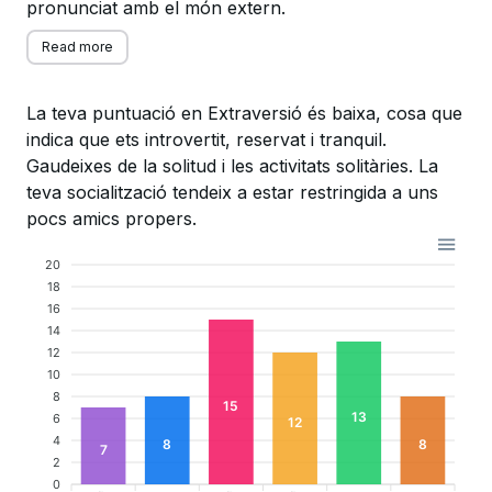
pronunciat amb el món extern.
Read more
La teva puntuació en Extraversió és baixa, cosa que
indica que ets introvertit, reservat i tranquil.
Gaudeixes de la solitud i les activitats solitàries. La
teva socialització tendeix a estar restringida a uns
pocs amics propers.
20
18
16
14
12
10
8
15
13
6
12
4
8
8
7
2
0