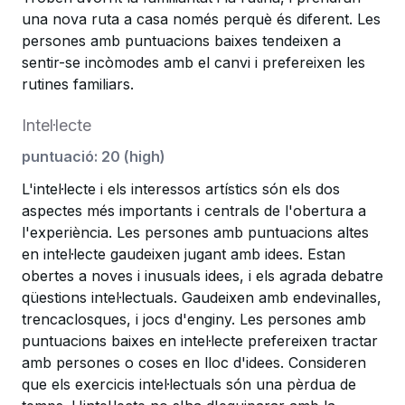
una nova ruta a casa només perquè és diferent. Les
persones amb puntuacions baixes tendeixen a
sentir-se incòmodes amb el canvi i prefereixen les
rutines familiars.
Intel·lecte
puntuació
:
20
(
high
)
L'intel·lecte i els interessos artístics són els dos
aspectes més importants i centrals de l'obertura a
l'experiència. Les persones amb puntuacions altes
en intel·lecte gaudeixen jugant amb idees. Estan
obertes a noves i inusuals idees, i els agrada debatre
qüestions intel·lectuals. Gaudeixen amb endevinalles,
trencaclosques, i jocs d'enginy. Les persones amb
puntuacions baixes en intel·lecte prefereixen tractar
amb persones o coses en lloc d'idees. Consideren
que els exercicis intel·lectuals són una pèrdua de