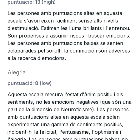
puntuació
:
13
(
high
)
Les persones amb puntuacions altes en aquesta
escala s'avorreixen fàcilment sense alts nivells
d'estimulació. Estimen les llums brillants i l'enrenou.
Són propenses a assumir riscos i buscar emocions.
Les persones amb puntuacions baixes se senten
aclaparades pel soroll i la commoció i són adverses
a la recerca d'emocions.
Alegria
puntuació
:
8
(
low
)
Aquesta escala mesura l'estat d'ànim positiu i els
sentiments, no les emocions negatives (que són una
part de la dimensió de Neuroticisme). Les persones
amb puntuacions altes en aquesta escala solen
experimentar una gamma de sentiments positius,
incloent-hi la felicitat, l'entusiasme, l'optimisme i
l'alegria. Les persones amb puntuacions baixes no