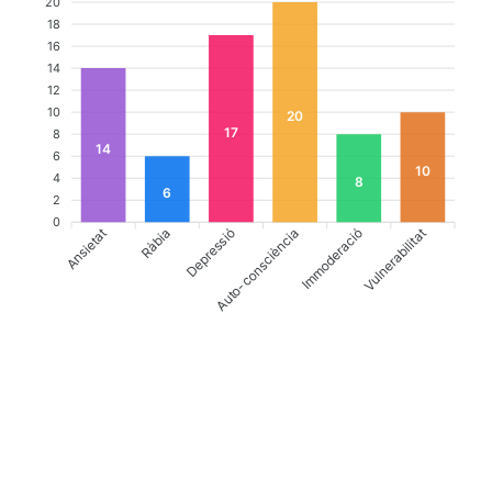
20
18
16
14
12
10
20
17
8
14
6
10
4
8
6
2
0
Ansietat
Depressió
Auto-consciència
Vulnerabilitat
Ràbia
Immoderació