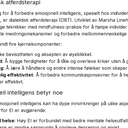
isk atferdsterapi
g for å forbedre emosjonell intelligens, spesielt hos indivi
g, er dialektisk atferdsterapi (DBT). Utviklet av Marsha Li
ige teknikker med mindfulness-praksis for å hjelpe individe
vikle mestringsmekanismer og forbedre mellommenneskelige
undt fire kjernekomponenter:
øke bevisstheten og aksepten av øyeblikket.
d
: Å bygge ferdigheter for å tåle og overleve kriser uten å 
ng
: Å lære å håndtere og endre intense følelser som skaper p
g effektivitet
: Å forbedre kommunikasjonsevner for å h
r effektivt.
ll intelligens betyr noe
mosjonell intelligens kan ha dype innvirkninger på ulike aspe
rfor EI er avgjørende:
 helse
: Høy EI er forbundet med bedre mentale helseutfall
igens er mindre sannsynlig å oppleve depresjon og angst.