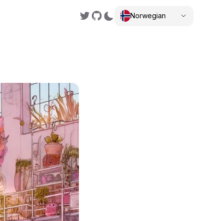
Norwegian
,