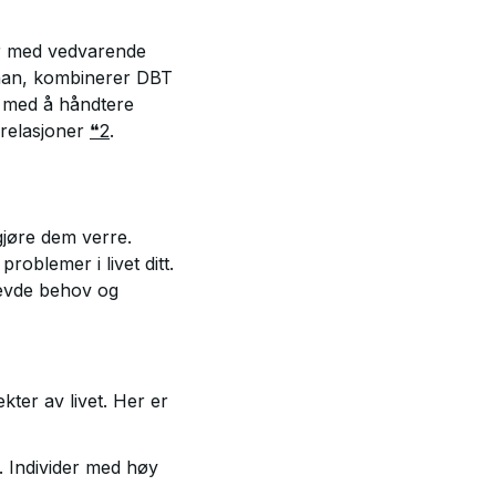
der med vedvarende
nehan, kombinerer DBT
r med å håndtere
 relasjoner
❝2
.
gjøre dem verre.
roblemer i livet ditt.
evde behov og
kter av livet. Her er
. Individer med høy