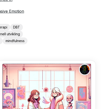
asive Emotion
erapi
DBT
ell utvikling
mindfulness