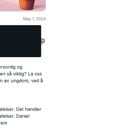
May 1, 2024
ersonlig og
en så viktig? La oss
ten av ungdom, ved å
følelser. Det handler
lelser. Daniel
 fem