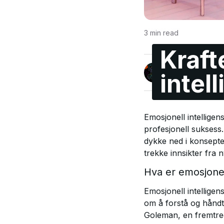
3
min read
Kraft
Jonas Enge
intel
@maccyber
Emosjonell intelligen
profesjonell suksess.
dykke ned i konsepte
trekke innsikter fra 
Hva er emosjonell
Emosjonell intelligens
om å forstå og håndt
Goleman, en fremtred