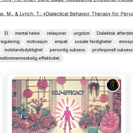
s, M., & Lynch, T.: «Dialectical Behavior Therapy for Perv
EI
mental helse
relasjoner
ungdom
Dialektisk atferdst
regulering
motivasjon
empati
sosiale ferdigheter
emosjon
motstandsdyktighet
personlig suksess
profesjonell suksess
mellommenneskelig effektivitet.