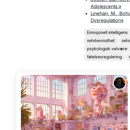
Adolescents.»
Linehan, M., Bohu
Dysregulation»
Emosjonell intelligens
selvbevissthet
selv
psykologisk velvære
følelsesregulering