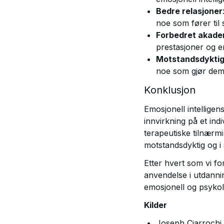
Bedre relasjoner
noe som fører til 
Forbedret akadem
prestasjoner og e
Motstandsdykti
noe som gjør dem
Konklusjon
Emosjonell intelligen
innvirkning på et ind
terapeutiske tilnærm
motstandsdyktig og i 
Etter hvert som vi fo
anvendelse i utdannin
emosjonell og psykolo
Kilder
Joseph Ciarrochi,