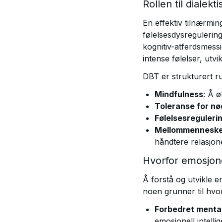
Rollen til dialekt
En effektiv tilnærmin
følelsesdysregulerin
kognitiv-atferdsmess
intense følelser, ut
DBT er strukturert r
Mindfulness
: Å 
Toleranse for nø
Følelsesreguleri
Mellommenneskeli
håndtere relasjone
Hvorfor emosjone
Å forstå og utvikle e
noen grunner til hvo
Forbedret mental
emosjonell intell