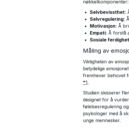
nøkkelkomponenter:
Selvbevissthet
: 
Selvregulering
: 
Motivasjon
: Å br
Empati
: Å forstå 
Sosiale ferdighe
Måling av emosjo
Viktigheten av emosj
betydelige emosjonel
fremhever behovet fo
❝1
.
Studien skisserer fl
designet for å vurder
følelsesregulering og
psykologer med å sk
unge mennesker.