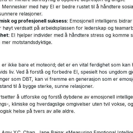
: Mennesker med høy EI er bedre rustet til å håndtere sosia
sunnere relasjoner.
isk og profesjonell suksess
: Emosjonell intelligens bidra
r høyt verdsatt på arbeidsplassen for lederskap og teamarb
ghet
: EI hjelper individer med å håndtere stress og komme se
 mer motstandsdyktige.
s er ikke bare et moteord; det er en vital ferdighet som kan 
ivids liv. Ved å forstå og forbedre EI, spesielt hos ungdom
inger som DBT, kan vi fremme en generasjon som er emosjo
stand til å bygge sterke, sunne relasjoner.
rtsetter å utforske og forstå dybdene av emosjonell intellige
gs-, kliniske og hverdagslige omgivelser uten tvil vokse, o
gisk helse på tvers av alle aldre.
 Amy Y.C. Chan, Jane Bajga: «Measuring Emotional Intellig