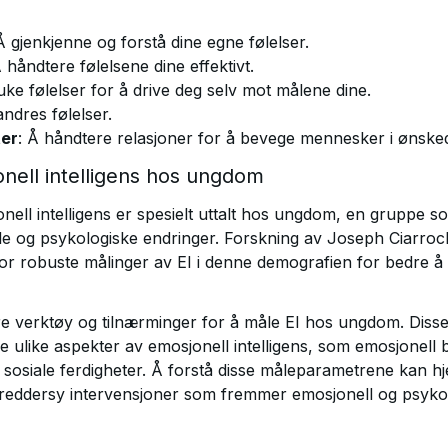
Å gjenkjenne og forstå dine egne følelser.
Å håndtere følelsene dine effektivt.
uke følelser for å drive deg selv mot målene dine.
andres følelser.
ter
: Å håndtere relasjoner for å bevege mennesker i ønsked
nell intelligens hos ungdom
onell intelligens er spesielt uttalt hos ungdom, en gruppe 
le og psykologiske endringer. Forskning av Joseph Ciarroch
r robuste målinger av EI i denne demografien for bedre å s
ere verktøy og tilnærminger for å måle EI hos ungdom. Diss
e ulike aspekter av emosjonell intelligens, som emosjonell b
 sosiale ferdigheter. Å forstå disse måleparametrene kan h
reddersy intervensjoner som fremmer emosjonell og psykol