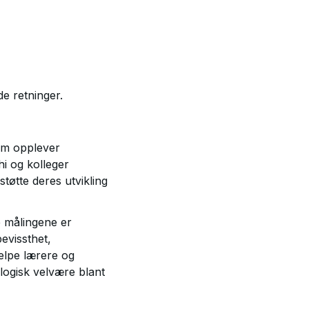
e retninger.
som opplever
i og kolleger
tøtte deres utvikling
e målingene er
evissthet,
jelpe lærere og
ogisk velvære blant