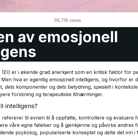
66,716
views
en av emosjonell
ligens
s (EI) er i økende grad anerkjent som en kritisk faktor for p
 Men hva er egentlig emosjonell intelligens, og hvorfor er d
t, dets komponenter og dets betydning, spesielt i konteks
nyere forskning og terapeutiske tilnærminger.
 intelligens?
 refererer til evnen til å oppfatte, kontrollere og evaluere 
ere våre egne følelser og å gjenkjenne og påvirke andres fø
ende psykolog, populariserte konseptet og delte det inn i