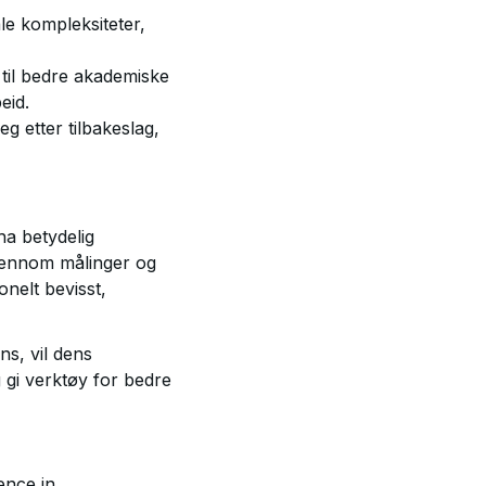
le kompleksiteter,
r til bedre akademiske
eid.
g etter tilbakeslag,
ha betydelig
 gjennom målinger og
nelt bevisst,
ns, vil dens
g gi verktøy for bedre
ence in