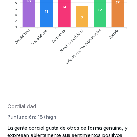
18
17
8
14
6
12
11
4
7
2
0
Cordialidad
Confianza
Nivel de actividad
Alegría
Sociabilidad
Búsqueda de nuevas experiencias
Cordialidad
Puntuación
:
18
(
high
)
La gente cordial gusta de otros de forma genuina, y
expresan abiertamente sus sentimientos positivos