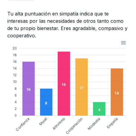
Tu alta puntuación en simpatía indica que te
interesas por las necesidades de otros tanto como
de tu propio bienestar. Eres agradable, compasivo y
cooperativo.
20
18
16
14
12
10
19
17
8
16
14
6
4
8
2
4
0
Confianza
Altruismo
Cooperación
Empatía
Moral
Modestia