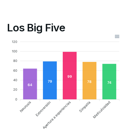
Los Big Five
120
100
80
60
99
40
79
78
74
64
20
0
Neurosis
Extroversión
Simpatía
Meticulosidad
Apertura a experiencias