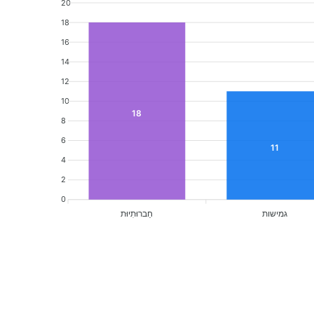
20
18
16
14
12
10
18
8
6
11
4
2
0
גמישות
חַברוּתִיוּת