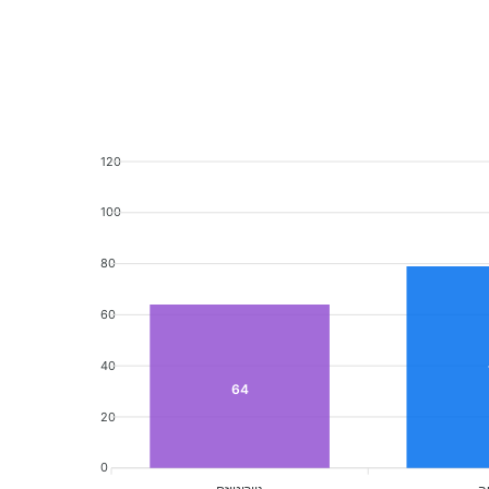
120
100
80
60
40
64
20
0