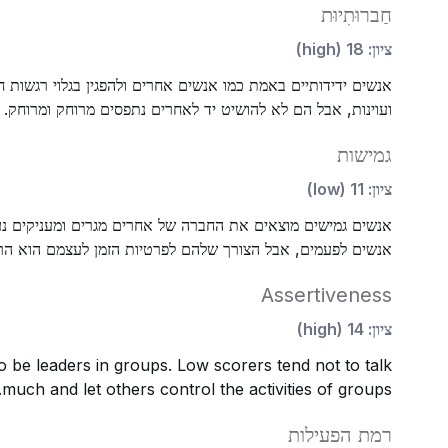
חַברוּתִיוּת
ציון
:
18
(
high
)
אנשים ידידותיים באמת כמו אנשים אחרים ולהפגין בגלוי רגשות ח
ועוינות, אבל הם לא להושיט יד לאחרים נתפסים מרוחק ומרוחק.
גמישות
ציון
:
11
(
low
)
אנשים גמישים מוצאים את החברה של אחרים מגרים ומעניקים נעימ
אנשים לפעמים, אבל הצורך שלהם לפרטיות הזמן לעצמם הוא הרבה
Assertiveness
ציון
:
14
(
high
)
to be leaders in groups. Low scorers tend not to talk
much and let others control the activities of groups.
רמת הפעילות