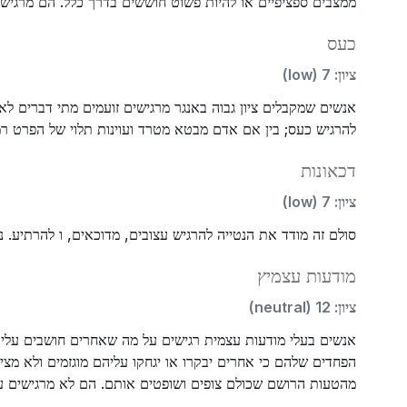
ממצבים ספציפיים או להיות פשוט חוששים בדרך כלל. הם מרגישי
כעס
ציון
:
7
(
low
)
אנשים שמקבלים ציון גבוה באנגר מרגישים זועמים מתי דברים לא
להרגיש כעס; בין אם אדם מבטא מטרד ועוינות תלוי של הפרט רמה
דכאונות
ציון
:
7
(
low
)
סולם זה מודד את הנטייה להרגיש עצובים, מדוכאים, ו להרתיע. ניק
מודעות עצמיץ
ציון
:
12
(
neutral
)
אנשים בעלי מודעות עצמית רגישים על מה שאחרים חושבים עליהם
הפחדים שלהם כי אחרים יבקרו או יגחקו עליהם מוגזמים ולא מציא
מהטעות הרושם שכולם צופים ושופטים אותם. הם לא מרגישים עצ