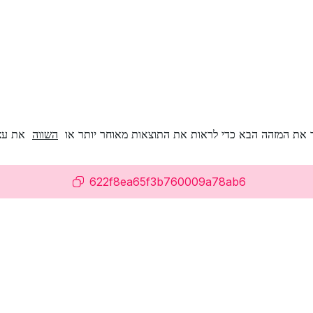
 את המזהה הבא כדי לראות את התוצאות מאוחר יותר או
השווה
את עצ
622f8ea65f3b760009a78ab6