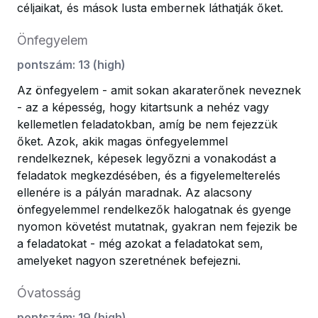
céljaikat, és mások lusta embernek láthatják őket.
Önfegyelem
pontszám
:
13
(
high
)
Az önfegyelem - amit sokan akaraterőnek neveznek
- az a képesség, hogy kitartsunk a nehéz vagy
kellemetlen feladatokban, amíg be nem fejezzük
őket. Azok, akik magas önfegyelemmel
rendelkeznek, képesek legyőzni a vonakodást a
feladatok megkezdésében, és a figyelemelterelés
ellenére is a pályán maradnak. Az alacsony
önfegyelemmel rendelkezők halogatnak és gyenge
nyomon követést mutatnak, gyakran nem fejezik be
a feladatokat - még azokat a feladatokat sem,
amelyeket nagyon szeretnének befejezni.
Óvatosság
pontszám
:
19
(
high
)