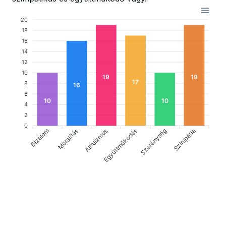
20
18
16
14
12
10
19
19
17
8
16
6
10
10
4
2
0
Bizalom
Altruizmus
Együttműködés
Szimpátia
Moralitás
Szerénység