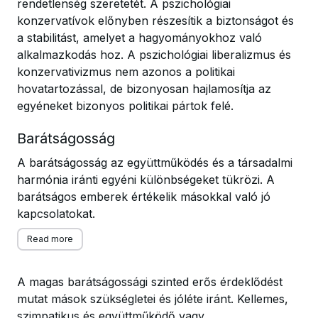
rendetlenség szeretetét. A pszichológiai
konzervatívok előnyben részesítik a biztonságot és
a stabilitást, amelyet a hagyományokhoz való
alkalmazkodás hoz. A pszichológiai liberalizmus és
konzervativizmus nem azonos a politikai
hovatartozással, de bizonyosan hajlamosítja az
egyéneket bizonyos politikai pártok felé.
Barátságosság
A barátságosság az együttműködés és a társadalmi
harmónia iránti egyéni különbségeket tükrözi. A
barátságos emberek értékelik másokkal való jó
kapcsolatokat.
Read more
A magas barátságossági szinted erős érdeklődést
mutat mások szükségletei és jóléte iránt. Kellemes,
szimpatikus és együttműködő vagy.