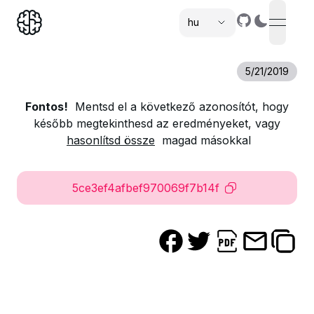
hu
open n
,
5/21/2019
Fontos!
Mentsd el a következő azonosítót, hogy
később megtekinthesd az eredményeket, vagy
hasonlítsd össze
magad másokkal
5ce3ef4afbef970069f7b14f