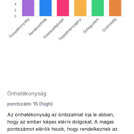
4
2
0
Önhatékonyság
Kötelességtudat
Teljesítményigény
Óvatosság
Rendezettség
Önfegyelem
Önhatékonyság
pontszám
:
15
(
high
)
Az önhatékonyság az önbizalmat írja le abban,
hogy az ember képes elérni dolgokat. A magas
pontszámot elérők hiszik, hogy rendelkeznek az