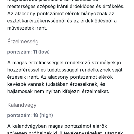
mesterséges szépség iránti érdeklődés és értékelés.
Az alacsony pontszámot elérők hiányoznak az
esztétikai érzékenységből és az érdeklődésből a
művészetek iránt.
Érzelmesség
pontszám
:
11
(
low
)
A magas érzelmességgel rendelkező személyek jó
hozzáféréssel és tudatossággal rendelkeznek saját
érzéseik iránt. Az alacsony pontszámot elérők
kevésbé vannak tudatában érzéseiknek, és
hajlamosak nem nyíltan kifejezni érzelmeiket.
Kalandvágy
pontszám
:
18
(
high
)
A kalandvágyban magas pontszámot elérők
szívesen próbálnak ki új tevékenységeket, utaznak