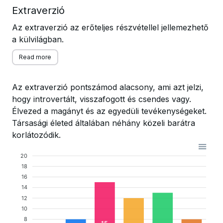
Extraverzió
Az extraverzió az erőteljes részvétellel jellemezhető
a külvilágban.
Read more
Az extraverzió pontszámod alacsony, ami azt jelzi,
hogy introvertált, visszafogott és csendes vagy.
Élvezed a magányt és az egyedüli tevékenységeket.
Társasági életed általában néhány közeli barátra
korlátozódik.
20
18
16
14
12
10
8