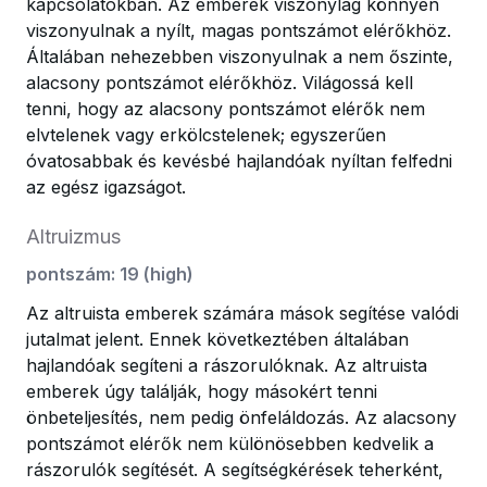
kapcsolatokban. Az emberek viszonylag könnyen
viszonyulnak a nyílt, magas pontszámot elérőkhöz.
Általában nehezebben viszonyulnak a nem őszinte,
alacsony pontszámot elérőkhöz. Világossá kell
tenni, hogy az alacsony pontszámot elérők nem
elvtelenek vagy erkölcstelenek; egyszerűen
óvatosabbak és kevésbé hajlandóak nyíltan felfedni
az egész igazságot.
Altruizmus
pontszám
:
19
(
high
)
Az altruista emberek számára mások segítése valódi
jutalmat jelent. Ennek következtében általában
hajlandóak segíteni a rászorulóknak. Az altruista
emberek úgy találják, hogy másokért tenni
önbeteljesítés, nem pedig önfeláldozás. Az alacsony
pontszámot elérők nem különösebben kedvelik a
rászorulók segítését. A segítségkérések teherként,