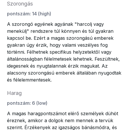
Szorongás
pontszám
:
14
(
high
)
A szorongó egyének agyának "harcolj vagy
menekülj" rendszere túl könnyen és túl gyakran
kapcsol be. Ezért a magas szorongású emberek
gyakran úgy érzik, hogy valami veszélyes fog
történni. Félhetnek specifikus helyzetektől vagy
általánosságban félelmetesek lehetnek. Feszültnek,
idegesnek és nyugtalannak érzik magukat. Az
alacsony szorongású emberek általában nyugodtak
és félelemmentesek.
Harag
pontszám
:
6
(
low
)
A magas haragpontszámot elérő személyek dühöt
éreznek, amikor a dolgok nem mennek a tervük
szerint. Érzékenyek az igazságos bánásmódra, és