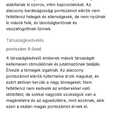
alakítanak ki szoros, intim kapcsolatokat. Az
alacsony barátságossági pontszámot elérők nem
feltétlenül hidegek és ellenségesek, de nem nyúlnak
ki mások felé, és távolságtartónak és
visszafogottnak tűnnek.
Társaságkedvelés
pontszám
:
8
(
low
)
A társaságkedvelő emberek mások társaságát
kellemesen stimulálónak és jutalmazónak találják.
Élvezik a tömegek izgalmát. Az alacsony
pontszámot elérők túlterhelve érzik magukat, és
ezért aktívan kerülik a nagy tömegeket. Nem
feltétlenül nem kedvelik az emberekkel való
időtöltést, de sokkal nagyobb szükségük van a
magánéletre és az egyedüllétre, mint azoknak, akik
ezen a skálán magas pontszámot érnek el.