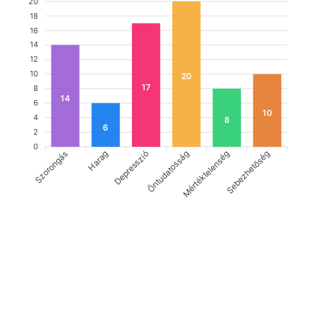
20
18
16
14
12
10
20
17
8
14
6
10
4
8
6
2
0
Szorongás
Depresszió
Öntudatosság
Sebezhetőség
Harag
Mértéktelenség