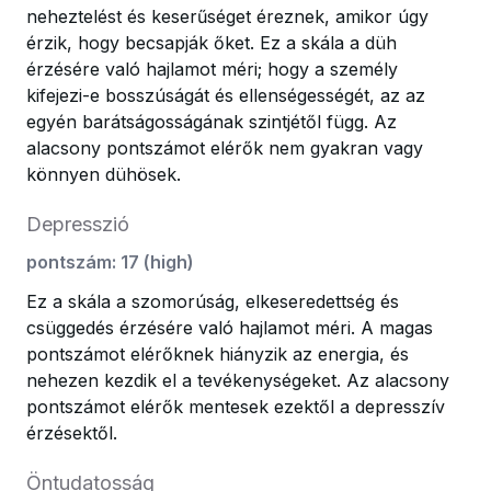
neheztelést és keserűséget éreznek, amikor úgy
érzik, hogy becsapják őket. Ez a skála a düh
érzésére való hajlamot méri; hogy a személy
kifejezi-e bosszúságát és ellenségességét, az az
egyén barátságosságának szintjétől függ. Az
alacsony pontszámot elérők nem gyakran vagy
könnyen dühösek.
Depresszió
pontszám
:
17
(
high
)
Ez a skála a szomorúság, elkeseredettség és
csüggedés érzésére való hajlamot méri. A magas
pontszámot elérőknek hiányzik az energia, és
nehezen kezdik el a tevékenységeket. Az alacsony
pontszámot elérők mentesek ezektől a depresszív
érzésektől.
Öntudatosság