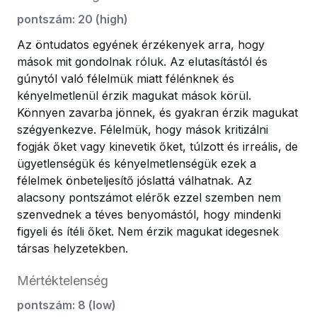
pontszám
:
20
(
high
)
Az öntudatos egyének érzékenyek arra, hogy
mások mit gondolnak róluk. Az elutasítástól és
gúnytól való félelmük miatt félénknek és
kényelmetlenül érzik magukat mások körül.
Könnyen zavarba jönnek, és gyakran érzik magukat
szégyenkezve. Félelmük, hogy mások kritizálni
fogják őket vagy kinevetik őket, túlzott és irreális, de
ügyetlenségük és kényelmetlenségük ezek a
félelmek önbeteljesítő jóslattá válhatnak. Az
alacsony pontszámot elérők ezzel szemben nem
szenvednek a téves benyomástól, hogy mindenki
figyeli és ítéli őket. Nem érzik magukat idegesnek
társas helyzetekben.
Mértéktelenség
pontszám
:
8
(
low
)