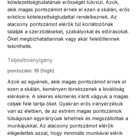
kötelezettségtudatának erősségét tükrözi. Azok,
akik magas pontszámot érnek el ezen a skálán, erős
erkölcsi kötelezettségtudattal rendelkeznek. Az
alacsony pontszámot elérők túl korlátozónak
találják a szerződéseket, szabályokat és előírásokat.
Őket megbízhatatlannak vagy akár felelőtlennek
tekinthetik.
Teljesítményigény
pontszám
:
16
(
high
)
Azok az egyének, akik magas pontszámot érnek el
ezen a skálán, keményen törekszenek a kiválóság
elérésére. A sikeres elismerés iránti vágyuk a magas
céljaik felé tartja őket. Gyakran erős irányérzékük
van az életben, de az extrém magas pontszámok
túlságosan egyirányúak lehetnek és megszállottak a
munkájukkal. Az alacsony pontszámot elérők
elégedettek azzal, hogy minimális munkával elérik