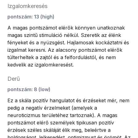
Izgalomkeresés
pontszám
:
13
(
high
)
A magas pontszámot elérők könnyen unatkoznak
magas szintű stimuláció nélkül. Szeretik az élénk
fényeket és a nyüzsgést. Hajlamosak kockáztatni és
izgalmat keresni. Az alacsony pontszámot elérők
túlterheltek a zajtól és a felfordulástól, és nem
kedvelik az izgalomkeresést.
Derű
pontszám
:
8
(
low
)
Ez a skála pozitív hangulatot és érzéseket mér, nem
pedig a negatív érzelmeket (amelyek a
neuroticizmus területéhez tartoznak). A magas
pontszámot elérő személyek tipikusan pozitív
érzések széles skáláját élik meg, beleértve a
boldogságot, lelkesedést, optimizmust és örömöt. Az