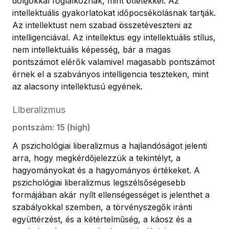
dolgokkal foglalkoznak, mint ötletekkel. Az
intellektuális gyakorlatokat időpocsékolásnak tartják.
Az intellektust nem szabad összetéveszteni az
intelligenciával. Az intellektus egy intellektuális stílus,
nem intellektuális képesség, bár a magas
pontszámot elérők valamivel magasabb pontszámot
érnek el a szabványos intelligencia teszteken, mint
az alacsony intellektusú egyének.
Liberalizmus
pontszám
:
15
(
high
)
A pszichológiai liberalizmus a hajlandóságot jelenti
arra, hogy megkérdőjelezzük a tekintélyt, a
hagyományokat és a hagyományos értékeket. A
pszichológiai liberalizmus legszélsőségesebb
formájában akár nyílt ellenségességet is jelenthet a
szabályokkal szemben, a törvényszegők iránti
együttérzést, és a kétértelműség, a káosz és a