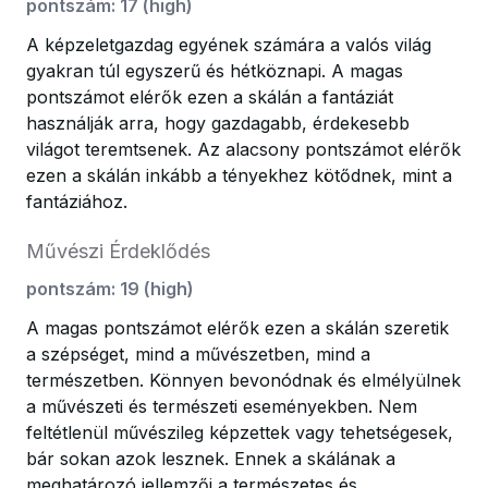
pontszám
:
17
(
high
)
A képzeletgazdag egyének számára a valós világ
gyakran túl egyszerű és hétköznapi. A magas
pontszámot elérők ezen a skálán a fantáziát
használják arra, hogy gazdagabb, érdekesebb
világot teremtsenek. Az alacsony pontszámot elérők
ezen a skálán inkább a tényekhez kötődnek, mint a
fantáziához.
Művészi Érdeklődés
pontszám
:
19
(
high
)
A magas pontszámot elérők ezen a skálán szeretik
a szépséget, mind a művészetben, mind a
természetben. Könnyen bevonódnak és elmélyülnek
a művészeti és természeti eseményekben. Nem
feltétlenül művészileg képzettek vagy tehetségesek,
bár sokan azok lesznek. Ennek a skálának a
meghatározó jellemzői a természetes és