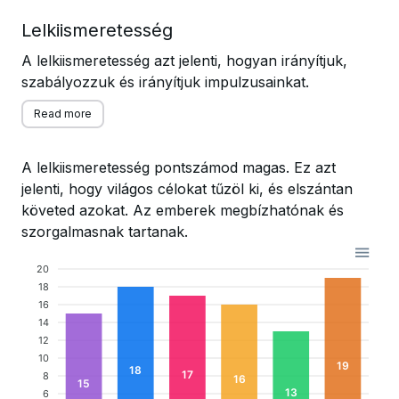
Lelkiismeretesség
A lelkiismeretesség azt jelenti, hogyan irányítjuk,
szabályozzuk és irányítjuk impulzusainkat.
Read more
A lelkiismeretesség pontszámod magas. Ez azt
jelenti, hogy világos célokat tűzöl ki, és elszántan
követed azokat. Az emberek megbízhatónak és
szorgalmasnak tartanak.
20
18
16
14
12
10
19
18
17
8
16
15
13
6