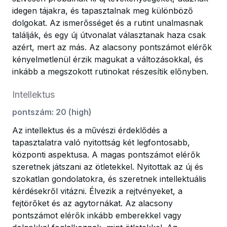
idegen tájakra, és tapasztalnak meg különböző
dolgokat. Az ismerősséget és a rutint unalmasnak
találják, és egy új útvonalat választanak haza csak
azért, mert az más. Az alacsony pontszámot elérők
kényelmetlenül érzik magukat a változásokkal, és
inkább a megszokott rutinokat részesítik előnyben.
Intellektus
pontszám
:
20
(
high
)
Az intellektus és a művészi érdeklődés a
tapasztalatra való nyitottság két legfontosabb,
központi aspektusa. A magas pontszámot elérők
szeretnek játszani az ötletekkel. Nyitottak az új és
szokatlan gondolatokra, és szeretnek intellektuális
kérdésekről vitázni. Élvezik a rejtvényeket, a
fejtörőket és az agytornákat. Az alacsony
pontszámot elérők inkább emberekkel vagy