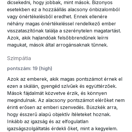
dicsekedni, hogy jobbak, mint mások. Bizonyos
esetekben ez a hozzáállás alacsony önbizalomból
vagy önértékelésből eredhet. Ennek ellenére
néhány magas önértékeléssel rendelkező ember
visszataszítónak találja a szerénytelen magatartást.
Azok, akik hajlandóak felsőbbrendűnek leírni
magukat, mások által arrogánsaknak tűnnek.
Szimpátia
pontszám
:
19
(
high
)
Azok az emberek, akik magas pontszámot érnek el
ezen a skálán, gyengéd szívűek és együttérzőek.
Mások fájdalmát közvetve érzik, és könnyen
megindulnak. Az alacsony pontszámot elérőket nem
érinti erősen az emberi szenvedés. Büszkék arra,
hogy ésszerű alapú objektív ítéleteket hoznak.
Inkább az igazság és az elfogulatlan
igazságszolgáltatás érdekli őket, mint a kegyelem.