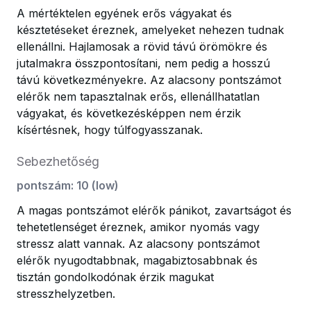
A mértéktelen egyének erős vágyakat és
késztetéseket éreznek, amelyeket nehezen tudnak
ellenállni. Hajlamosak a rövid távú örömökre és
jutalmakra összpontosítani, nem pedig a hosszú
távú következményekre. Az alacsony pontszámot
elérők nem tapasztalnak erős, ellenállhatatlan
vágyakat, és következésképpen nem érzik
kísértésnek, hogy túlfogyasszanak.
Sebezhetőség
pontszám
:
10
(
low
)
A magas pontszámot elérők pánikot, zavartságot és
tehetetlenséget éreznek, amikor nyomás vagy
stressz alatt vannak. Az alacsony pontszámot
elérők nyugodtabbnak, magabiztosabbnak és
tisztán gondolkodónak érzik magukat
stresszhelyzetben.