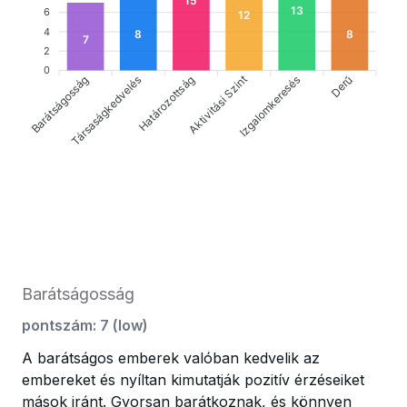
15
13
6
12
4
8
8
7
2
0
Barátságosság
Határozottság
Aktivitási Szint
Derű
Társaságkedvelés
Izgalomkeresés
Barátságosság
pontszám
:
7
(
low
)
A barátságos emberek valóban kedvelik az
embereket és nyíltan kimutatják pozitív érzéseiket
mások iránt. Gyorsan barátkoznak, és könnyen