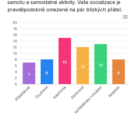
samotu a samostatné aktivity. Vaše socializace je
pravděpodobně omezená na pár blízkých přátel.
20
18
16
14
12
10
8
15
13
6
12
4
8
8
7
2
0
Vyhledávání vzrušení
Přátelskost
Asertivita
Aktivnost
Veselost
Družnost