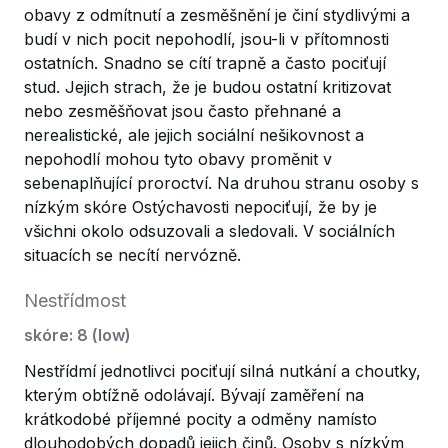
obavy z odmítnutí a zesměšnění je činí stydlivými a
budí v nich pocit nepohodlí, jsou-li v přítomnosti
ostatních. Snadno se cítí trapně a často pociťují
stud. Jejich strach, že je budou ostatní kritizovat
nebo zesměšňovat jsou často přehnané a
nerealistické, ale jejich sociální nešikovnost a
nepohodlí mohou tyto obavy proměnit v
sebenaplňující proroctví. Na druhou stranu osoby s
nízkým skóre Ostýchavosti nepociťují, že by je
všichni okolo odsuzovali a sledovali. V sociálních
situacích se necítí nervózně.
Nestřídmost
skóre
:
8
(
low
)
Nestřídmí jednotlivci pociťují silná nutkání a choutky,
kterým obtížně odolávají. Bývají zaměření na
krátkodobé příjemné pocity a odměny namísto
dlouhodobých dopadů jejich činů. Osoby s nízkým