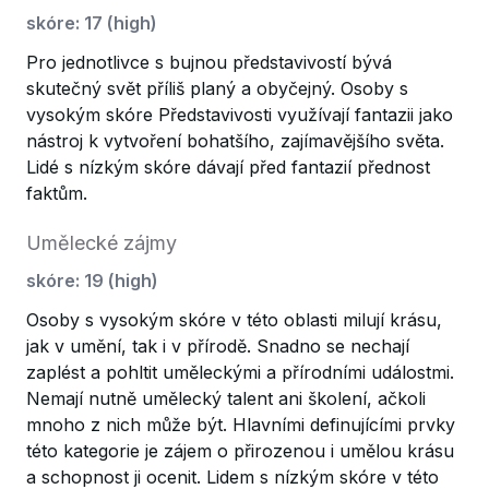
skóre
:
17
(
high
)
Pro jednotlivce s bujnou představivostí bývá
skutečný svět příliš planý a obyčejný. Osoby s
vysokým skóre Představivosti využívají fantazii jako
nástroj k vytvoření bohatšího, zajímavějšího světa.
Lidé s nízkým skóre dávají před fantazií přednost
faktům.
Umělecké zájmy
skóre
:
19
(
high
)
Osoby s vysokým skóre v této oblasti milují krásu,
jak v umění, tak i v přírodě. Snadno se nechají
zaplést a pohltit uměleckými a přírodními událostmi.
Nemají nutně umělecký talent ani školení, ačkoli
mnoho z nich může být. Hlavními definujícími prvky
této kategorie je zájem o přirozenou i umělou krásu
a schopnost ji ocenit. Lidem s nízkým skóre v této