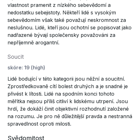
vlastnost pramenit z nízkého sebevědomí a
nedostatku sebejistoty. Někteří lidé s vysokým
sebevědomím však také považují neskromnost za
neslušnou. Lidé, kteří jsou ochotní se popisovat jako
nadřazené bývají společensky považováni za
nepříjemně arogantní.
Soucit
skóre
:
19
(
high
)
Lidé bodující v této kategorii jsou něžní a soucitní.
Zprostředkovaně cítí bolest druhých a je snadné je
přivést k lítosti. Lidé na spodním konci tohoto
měřítka nejsou příliš citliví k lidskému utrpení. Jsou
hrdí, že dokáží činit objektivní rozhodnutí založené
na rozumu. Je pro ně důležitější pravda a nestranná
spravedlnost oproti milosti.
Svědomitost