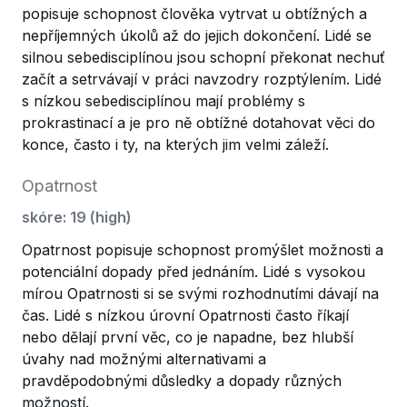
popisuje schopnost člověka vytrvat u obtížných a
nepříjemných úkolů až do jejich dokončení. Lidé se
silnou sebedisciplínou jsou schopní překonat nechuť
začít a setrvávají v práci navzodry rozptýlením. Lidé
s nízkou sebedisciplínou mají problémy s
prokrastinací a je pro ně obtížné dotahovat věci do
konce, často i ty, na kterých jim velmi záleží.
Opatrnost
skóre
:
19
(
high
)
Opatrnost popisuje schopnost promýšlet možnosti a
potenciální dopady před jednáním. Lidé s vysokou
mírou Opatrnosti si se svými rozhodnutími dávají na
čas. Lidé s nízkou úrovní Opatrnosti často říkají
nebo dělají první věc, co je napadne, bez hlubší
úvahy nad možnými alternativami a
pravděpodobnými důsledky a dopady různých
možností.