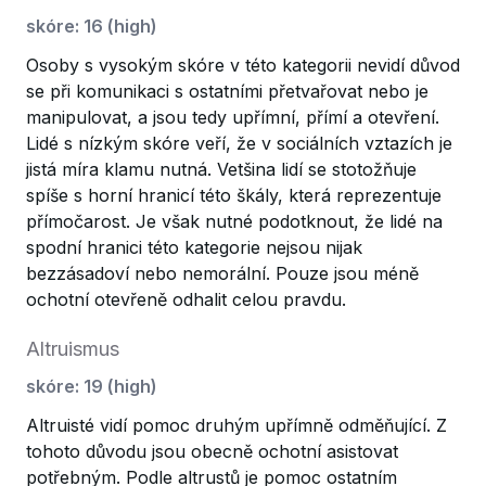
skóre
:
16
(
high
)
Osoby s vysokým skóre v této kategorii nevidí důvod
se při komunikaci s ostatními přetvařovat nebo je
manipulovat, a jsou tedy upřímní, přímí a otevření.
Lidé s nízkým skóre veří, že v sociálních vztazích je
jistá míra klamu nutná. Vetšina lidí se stotožňuje
spíše s horní hranicí této škály, která reprezentuje
přímočarost. Je však nutné podotknout, že lidé na
spodní hranici této kategorie nejsou nijak
bezzásadoví nebo nemorální. Pouze jsou méně
ochotní otevřeně odhalit celou pravdu.
Altruismus
skóre
:
19
(
high
)
Altruisté vidí pomoc druhým upřímně odměňující. Z
tohoto důvodu jsou obecně ochotní asistovat
potřebným. Podle altrustů je pomoc ostatním