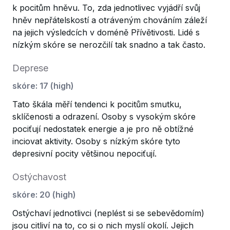
k pocitům hněvu. To, zda jednotlivec vyjádří svůj
hněv nepřátelskostí a otráveným chováním záleží
na jejich výsledcích v doméně Přívětivosti. Lidé s
nízkým skóre se nerozčilí tak snadno a tak často.
Deprese
skóre
:
17
(
high
)
Tato škála měří tendenci k pocitům smutku,
sklíčenosti a odrazení. Osoby s vysokým skóre
pociťují nedostatek energie a je pro ně obtížné
inciovat aktivity. Osoby s nízkým skóre tyto
depresivní pocity většinou nepociťují.
Ostýchavost
skóre
:
20
(
high
)
Ostýchaví jednotlivci (neplést si se sebevědomím)
jsou citliví na to, co si o nich myslí okolí. Jejich