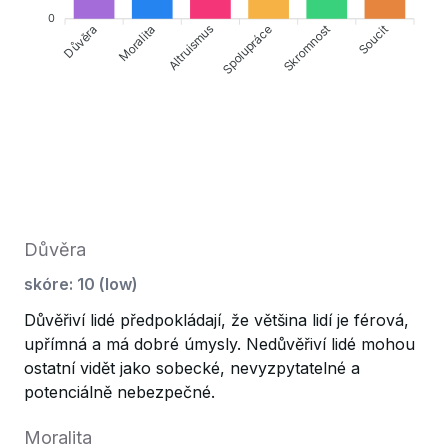
0
Důvěra
Altruismus
Spolupráce
Soucit
Moralita
Skromnost
Důvěra
skóre
:
10
(
low
)
Důvěřiví lidé předpokládají, že většina lidí je férová,
upřímná a má dobré úmysly. Nedůvěřiví lidé mohou
ostatní vidět jako sobecké, nevyzpytatelné a
potenciálně nebezpečné.
Moralita