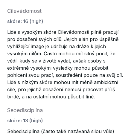
Cílevědomost
skóre
:
16
(
high
)
Lidé s vysokým skóre Cílevědomosti pilně pracují
pro dosažení svých cílů. Jejich elán pro úspěšně
vyhlížející image je udržuje na dráze k jejich
vysokým cílům. Často mohou mít silný pocit, že
vědí, kudy se v životě vydat, avšak osoby s
extrémně vysokými výsledky mohou působit
pohlcení svou prací, soustředění pouze na svůj cíl.
Lidé s nízkým skóre mohou mít méně ambiciózní
cíle, pro jejichž dosažení nemusí pracovat příliš
tvrdě, a na ostatní mohou působit líně.
Sebedisciplína
skóre
:
13
(
high
)
Sebedisciplína (často také nazávaná silou vůle)