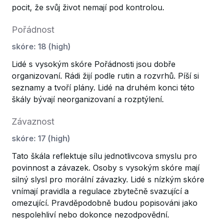
pocit, že svůj život nemají pod kontrolou.
Pořádnost
skóre
:
18
(
high
)
Lidé s vysokým skóre Pořádnosti jsou dobře
organizovaní. Rádi žijí podle rutin a rozvrhů. Píší si
seznamy a tvoří plány. Lidé na druhém konci této
škály bývají neorganizovaní a rozptýlení.
Závaznost
skóre
:
17
(
high
)
Tato škála reflektuje sílu jednotlivcova smyslu pro
povinnost a závazek. Osoby s vysokým skóre mají
silný slysl pro morální závazky. Lidé s nízkým skóre
vnímají pravidla a regulace zbytečně svazující a
omezující. Pravděpodobně budou popisováni jako
nespolehliví nebo dokonce nezodpovědní.