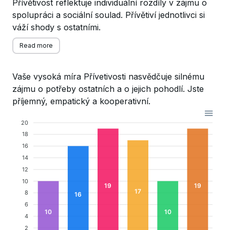
Přívětivost reflektuje individuální rozdíly v zájmu o
spolupráci a sociální soulad. Přívětiví jednotlivci si
váží shody s ostatními.
Read more
Vaše vysoká míra Přívetivosti nasvědčuje silnému
zájmu o potřeby ostatních a o jejich pohodlí. Jste
příjemný, empatický a kooperativní.
20
18
16
14
12
10
19
19
17
8
16
6
10
10
4
2