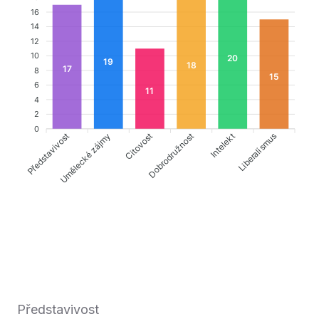
16
14
12
10
20
19
18
17
8
15
6
11
4
2
0
Představivost
Citovost
Dobrodružnost
Liberalismus
Umělecké zájmy
Intelekt
Představivost