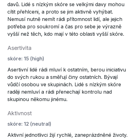
davů. Lidé s nízkým skóre se velkými davy mohou
cítit přehlceni, a proto se jim aktivně vyhýbat.
Nemusí nutně nemít rádi přítomnost lidí, ale jejich
potřeba pro soukromí a čas pro sebe je výrazně
vyšší než těch, kdo mají v této oblasti vyšší skóre.
Asertivita
skóre
:
15
(
high
)
Asertivní lidé rádi mluví k ostatním, berou iniciativu
do svých rukou a směřují činy ostatních. Bývají
vůdčí osobou ve skupinách. Lidé s nízkým skóre
raději nemluví a rádi přenechají kontrolu nad
skupinou někomu jinému.
Aktivnost
skóre
:
12
(
neutral
)
Aktivní jednotlivci žijí rychlé, zaneprázdněné životy.