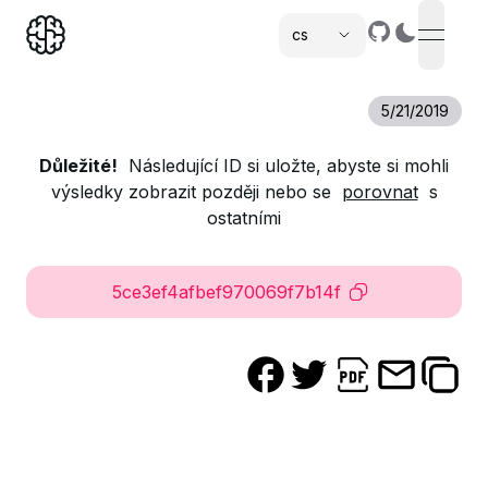
cs
open n
,
5/21/2019
Důležité!
Následující ID si uložte, abyste si mohli
výsledky zobrazit později nebo se
porovnat
s
ostatními
5ce3ef4afbef970069f7b14f