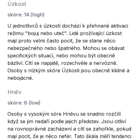
Úzkost
skóre
:
14
(
high
)
U jednotlivců s úzkostí dochází k přehnané aktivaci
režimu "bojuj nebo uteč". Lidé prožívající úzkost
mají proto velmi často pocit, že se stane něco
nebezpečného nebo špatného. Mohou se obávat
specifických situací, nebo mohou být obecně
bázliví. Cítí se napjatě, rozechvěle a nervózně.
Osoby s nízkým skóre Úzkosti jsou obecně klidné a
nebojácné.
Hněv
skóre
:
6
(
low
)
Osoby s vysokým sóre Hněvu se snadno rozčílí
když se jim nedaří podle jejich představ. Jsou citliví
na rovnoprávné zacházení a cítí se zahořkle, pokud
mají pocit, že je něco nefér. Tato škála měří tendenci