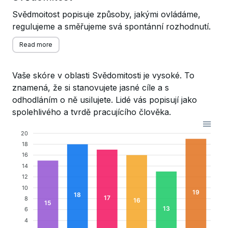
Svědmoitost popisuje způsoby, jakými ovládáme,
regulujeme a směřujeme svá spontánní rozhodnutí.
Read more
Vaše skóre v oblasti Svědomitosti je vysoké. To
znamená, že si stanovujete jasné cíle a s
odhodláním o ně usilujete. Lidé vás popisují jako
spolehlivého a tvrdě pracujícího člověka.
20
18
16
14
12
10
19
18
17
8
16
15
13
6
4