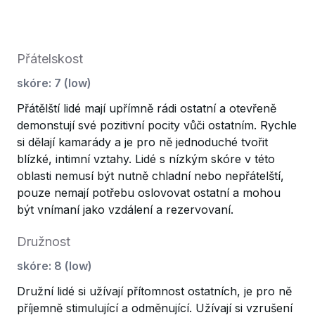
Přátelskost
skóre
:
7
(
low
)
Přátělští lidé mají upřímně rádi ostatní a otevřeně
demonstují své pozitivní pocity vůči ostatním. Rychle
si dělají kamarády a je pro ně jednoduché tvořit
blízké, intimní vztahy. Lidé s nízkým skóre v této
oblasti nemusí být nutně chladní nebo nepřátelští,
pouze nemají potřebu oslovovat ostatní a mohou
být vnímaní jako vzdálení a rezervovaní.
Družnost
skóre
:
8
(
low
)
Družní lidé si užívají přítomnost ostatních, je pro ně
příjemně stimulující a odměnující. Užívají si vzrušení