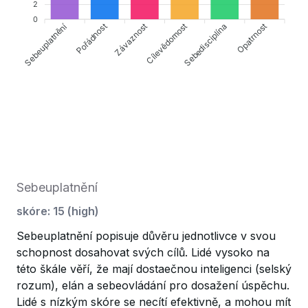
2
0
Sebeuplatnění
Závaznost
Cílevědomost
Opatrnost
Pořádnost
Sebedisciplína
Sebeuplatnění
skóre
:
15
(
high
)
Sebeuplatnění popisuje důvěru jednotlivce v svou
schopnost dosahovat svých cílů. Lidé vysoko na
této škále věří, že mají dostaečnou inteligenci (selský
rozum), elán a sebeovládání pro dosažení úspěchu.
Lidé s nízkým skóre se necítí efektivně, a mohou mít