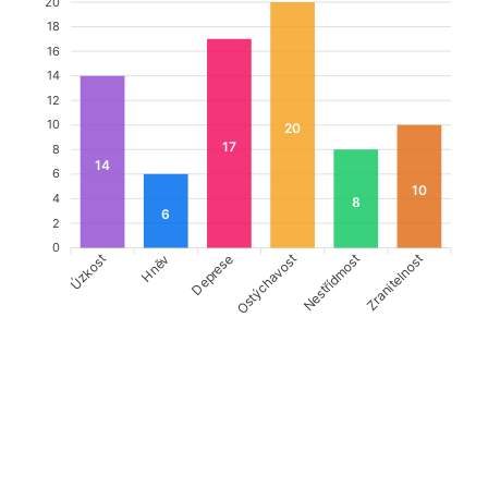
20
18
16
14
12
10
20
17
8
14
6
10
4
8
6
2
0
Úzkost
Deprese
Ostýchavost
Zranitelnost
Hněv
Nestřídmost