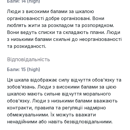
Бали
:
14
(
high
)
Люди з високими балами за шкалою
організованості добре організовані. Вони
люблять жити за розкладом та розпорядком.
Вони ведуть списки та складають плани. Люди
з низькими балами схильні до неорганізованості
та розкиданості.
Відповідальність
Бали
:
15
(
high
)
Ця шкала відображає силу відчуття обов'язку та
зобов'язань. Люди з високими балами за цією
шкалою мають сильне відчуття морального
обов'язку. Люди з низькими балами вважають
контракти, правила та регуляції надмірно
обмежувальними. Їх можуть вважати
ненадійними або навіть безвідповідальними.