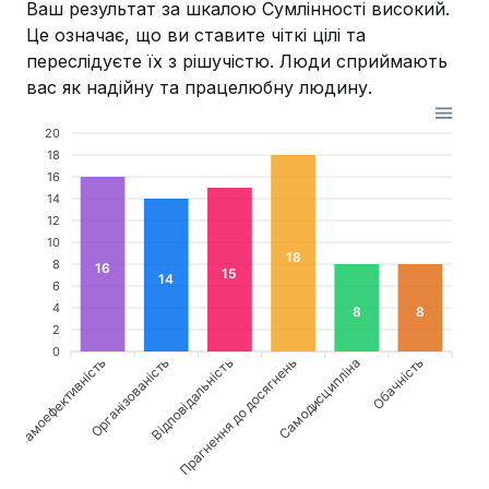
Ваш результат за шкалою Сумлінності високий.
Це означає, що ви ставите чіткі цілі та
переслідуєте їх з рішучістю. Люди сприймають
вас як надійну та працелюбну людину.
20
18
16
14
12
10
18
8
16
15
14
6
4
8
8
2
0
Самоефективність
Відповідальність
Прагнення до досягнень
Обачність
Організованість
Самодисципліна