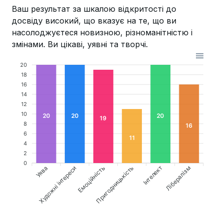
Ваш результат за шкалою відкритості до
досвіду високий, що вказує на те, що ви
насолоджуєтеся новизною, різноманітністю і
змінами. Ви цікаві, уявні та творчі.
20
18
16
14
12
10
20
20
20
19
8
16
6
11
4
2
0
Уява
Емоційність
Пригодницькість
Лібералізм
Художні інтереси
Інтелект