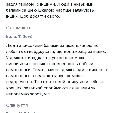
задля гармонії з іншими. Люди з низькими
балами за цією шкалою частіше залякують
інших, щоб досягти свого.
Скромність
Бали
:
11
(
low
)
Люди з високими балами за цією шкалою не
люблять стверджувати, що вони кращі за інших.
У деяких випадках ця установка може
випливати з низької впевненості в собі чи
самоповаги. Тим не менш, деякі люди з високою
самоповагою вважають нескромність
недоречною. Ті, хто готовий описувати себе як
кращих, зазвичай сприймаються іншими як
неприємно зарозумілі.
Співчуття