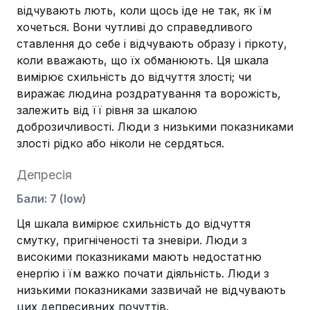
відчувають лють, коли щось іде не так, як їм
хочеться. Вони чутливі до справедливого
ставлення до себе і відчувають образу і гіркоту,
коли вважають, що їх обманюють. Ця шкала
вимірює схильність до відчуття злості; чи
виражає людина роздратування та ворожість,
залежить від її рівня за шкалою
доброзичливості. Люди з низькими показниками
злості рідко або ніколи не сердяться.
Депресія
Бали
:
7
(
low
)
Ця шкала вимірює схильність до відчуття
смутку, пригніченості та зневіри. Люди з
високими показниками мають недостатню
енергію і їм важко почати діяльність. Люди з
низькими показниками зазвичай не відчувають
цих депресивних почуттів.