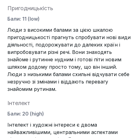
Пригодницькість
Бали
:
11
(
low
)
Люди з високими балами за цією шкалою
пригодницькості прагнуть спробувати нові види
діяльності, подорожувати до далеких країн і
випробовувати різні речі. Вони знаходять
знайоме і рутинне нудним і готові піти новим
шляхом додому просто тому, що він інший.
Люди з низькими балами схильні відчувати себе
незручно зі змінами і віддають перевагу
знайомим рутинам.
Інтелект
Бали
:
20
(
high
)
Інтелект і художні інтереси є двома
найважливішими, центральними аспектами