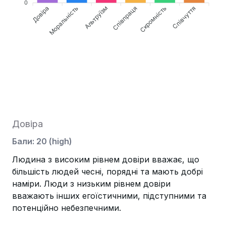
0
Довіра
Альтруїзм
Співпраця
Співчуття
Моральність
Скромність
Довіра
Бали
:
20
(
high
)
Людина з високим рівнем довіри вважає, що
більшість людей чесні, порядні та мають добрі
наміри. Люди з низьким рівнем довіри
вважають інших егоїстичними, підступними та
потенційно небезпечними.