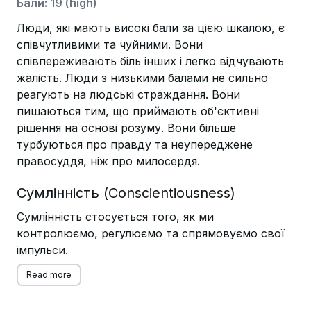
Бали
:
19
(
high
)
Люди, які мають високі бали за цією шкалою, є
співчутливими та чуйними. Вони
співпереживають біль інших і легко відчувають
жалість. Люди з низькими балами не сильно
реагують на людські страждання. Вони
пишаються тим, що приймають об'єктивні
рішення на основі розуму. Вони більше
турбуються про правду та неупереджене
правосуддя, ніж про милосердя.
Сумлінність (Conscientiousness)
Сумлінність стосується того, як ми
контролюємо, регулюємо та спрямовуємо свої
імпульси.
Read more