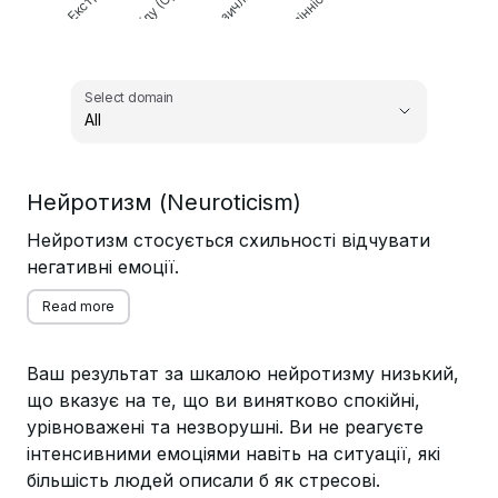
Відкритість до досвіду (Openness to Experience)
Select domain
All
,
Нейротизм (Neuroticism)
Select domain
Нейротизм стосується схильності відчувати
негативні емоції.
Read more
Ваш результат за шкалою нейротизму низький,
що вказує на те, що ви винятково спокійні,
урівноважені та незворушні. Ви не реагуєте
інтенсивними емоціями навіть на ситуації, які
більшість людей описали б як стресові.