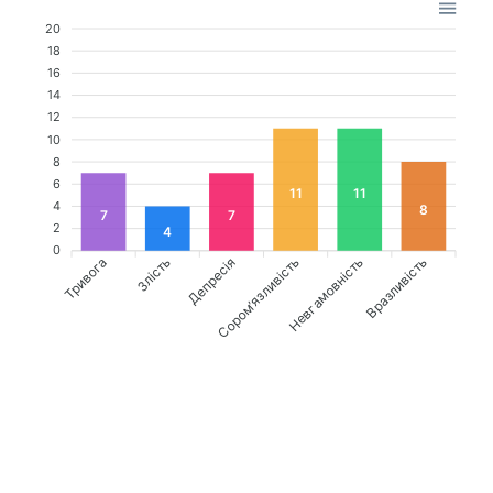
20
18
16
14
12
10
8
6
11
11
4
8
7
7
2
4
0
Тривога
Депресія
Сором’язливість
Вразливість
Злість
Невгамовність