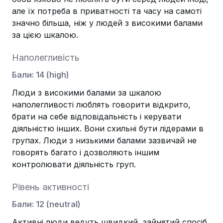
але їх потреба в приватності та часу на самоті
значно більша, ніж у людей з високими балами
за цією шкалою.
Наполегливість
Бали
:
14
(
high
)
Люди з високими балами за шкалою
наполегливості люблять говорити відкрито,
брати на себе відповідальність і керувати
діяльністю інших. Вони схильні бути лідерами в
групах. Люди з низькими балами зазвичай не
говорять багато і дозволяють іншим
контролювати діяльність груп.
Рівень активності
Бали
:
12
(
neutral
)
Активні люди ведуть швидкий, зайнятий спосіб