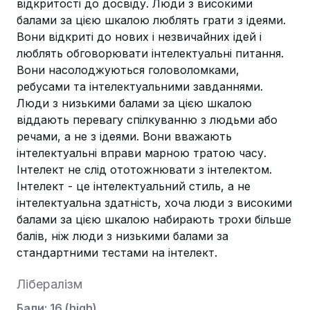
відкритості до досвіду. Люди з високими
балами за цією шкалою люблять грати з ідеями.
Вони відкриті до нових і незвичайних ідей і
люблять обговорювати інтелектуальні питання.
Вони насолоджуються головоломками,
ребусами та інтелектуальними завданнями.
Люди з низькими балами за цією шкалою
віддають перевагу спілкуванню з людьми або
речами, а не з ідеями. Вони вважають
інтелектуальні вправи марною тратою часу.
Інтелект не слід ототожнювати з інтелектом.
Інтелект - це інтелектуальний стиль, а не
інтелектуальна здатність, хоча люди з високими
балами за цією шкалою набирають трохи більше
балів, ніж люди з низькими балами за
стандартними тестами на інтелект.
Лібералізм
Бали
:
16
(
high
)