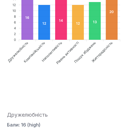
12
10
20
8
16
14
13
6
12
12
4
2
0
Дружелюбність
Наполегливість
Рівень активності
Життєрадісність
Компанійськість
Пошук збуджень
Дружелюбність
Бали
:
16
(
high
)