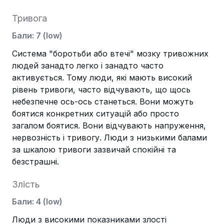
Тривога
Бали
:
7
(
low
)
Система "боротьби або втечі" мозку тривожних
людей занадто легко і занадто часто
активується. Тому люди, які мають високий
рівень тривоги, часто відчувають, що щось
небезпечне ось-ось станеться. Вони можуть
боятися конкретних ситуацій або просто
загалом боятися. Вони відчувають напруження,
нервозність і тривогу. Люди з низькими балами
за шкалою тривоги зазвичай спокійні та
безстрашні.
Злість
Бали
:
4
(
low
)
Люди з високими показниками злості