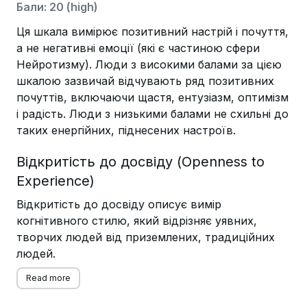
Бали
:
20
(
high
)
Ця шкала вимірює позитивний настрій і почуття,
а не негативні емоції (які є частиною сфери
Нейротизму). Люди з високими балами за цією
шкалою зазвичай відчувають ряд позитивних
почуттів, включаючи щастя, ентузіазм, оптимізм
і радість. Люди з низькими балами не схильні до
таких енергійних, піднесених настроїв.
Відкритість до досвіду (Openness to
Experience)
Відкритість до досвіду описує вимір
когнітивного стилю, який відрізняє уявних,
творчих людей від приземлених, традиційних
людей.
Read more