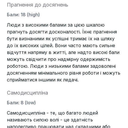
Прагнення до досягнень
Бали
:
18
(
high
)
Люди з високими балами за цією шкалою
прагнуть досягти досконалості. Їхнє прагнення
бути визнаними як успішні тримає їх на шляху
до їх високих цілей. Вони часто мають сильне
відчуття напряму в житті, але надто високі бали
можуть свідчити про надмірну одержимість
роботою. Люди з низькими балами задоволені
досягненням мінімального рівня роботи і можуть
сприйматися іншими як ледачі.
Самодисципліна
Бали
:
8
(
low
)
Самодисципліна - те, що багато людей
називають силою волі - це здатність
наполегливо працювати над складними або