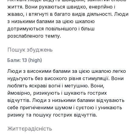
життя. Вони рухаються швидко, енергійно і
жваво, і втягнуті в багато видів діяльності. Люди
з низькими балами за цією шкалою
дотримуються повільнішого і більш
розслабленого темпу.
Пошук збуджень
Бали
:
13
(
high
)
Люди з високими балами за цією шкалою легко
нудьгують без високого рівня стимуляції. Вони
люблять яскраві вогні і метушню. Вони,
ймовірно, ризикують і шукають гострих
відчуттів. Люди з низькими балами відчувають
себе пригніченими шумом і суєтою і уникають
ризику та пошуку гострих відчуттів.
Життєрадісність