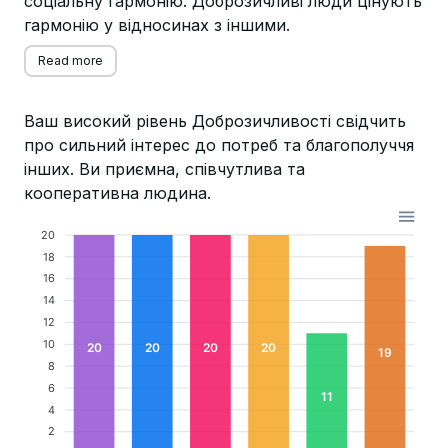
соціальну гармонію. Доброзичливі люди цінують
гармонію у відносинах з іншими.
Read more
Ваш високий рівень Доброзичливості свідчить
про сильний інтерес до потреб та благополуччя
інших. Ви приємна, співчутлива та
кооперативна людина.
20
18
16
14
12
10
20
20
20
20
19
8
6
11
4
2