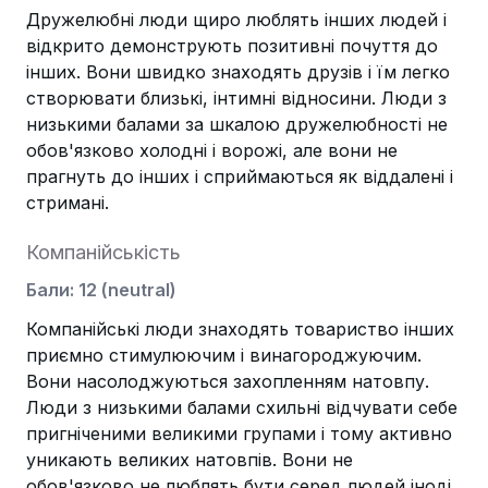
Дружелюбні люди щиро люблять інших людей і
відкрито демонструють позитивні почуття до
інших. Вони швидко знаходять друзів і їм легко
створювати близькі, інтимні відносини. Люди з
низькими балами за шкалою дружелюбності не
обов'язково холодні і ворожі, але вони не
прагнуть до інших і сприймаються як віддалені і
стримані.
Компанійськість
Бали
:
12
(
neutral
)
Компанійські люди знаходять товариство інших
приємно стимулюючим і винагороджуючим.
Вони насолоджуються захопленням натовпу.
Люди з низькими балами схильні відчувати себе
пригніченими великими групами і тому активно
уникають великих натовпів. Вони не
обов'язково не люблять бути серед людей іноді,