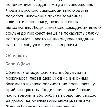
неприємними завданнями до їх завершення.
Люди з високою самодисципліною здатні
подолати небажання почати завдання і
залишатися на шляху, незважаючи на
відволікання. Люди з низькою самодисципліною
схильні до прокрастинації та показують слабку
послідовність, часто не виконуючи завдання,
навіть ті, які дуже хочуть завершити.
Обачність
Бали
:
8
(
low
)
Обачність описує схильність обдумувати
можливості перед дією. Люди з високими
балами за шкалою обачності не поспішають у
прийнятті рішень. Люди з низькими балами
часто говорять або роблять перше, що спадає
на думку, не розглядаючи альтернативи та
ймовірні наслідки цих альтернатив.