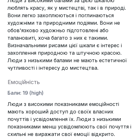
Люди з високими балами за цією шкалою
люблять красу, як у мистецтві, так і в природі.
Вони легко захоплюються і поглинаються
художніми та природними подіями. Вони не
обов'язково художньо підготовлені або
талановиті, хоча багато з них є такими.
Визначальними рисами цієї шкали є інтерес і
захоплення природною та штучною красою.
Люди з низькими балами не мають естетичної
чутливості і інтересу до мистецтва.
Емоційність
Бали
:
19
(
high
)
Люди з високими показниками емоційності
мають хороший доступ до своїх власних
почуттів і усвідомлення їх. Люди з низькими
показниками менш усвідомлюють свої почуття і
схильні не виражати свої емоції відкрито.