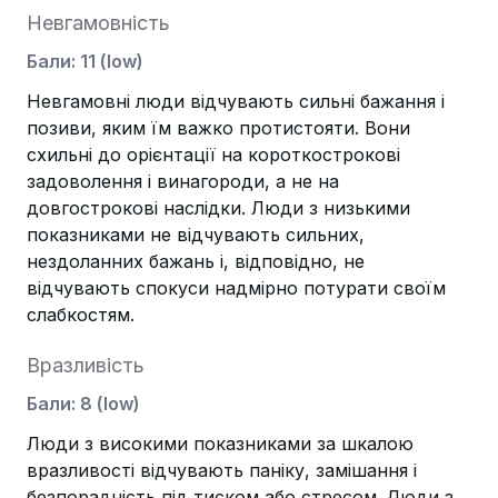
Невгамовність
Бали
:
11
(
low
)
Невгамовні люди відчувають сильні бажання і
позиви, яким їм важко протистояти. Вони
схильні до орієнтації на короткострокові
задоволення і винагороди, а не на
довгострокові наслідки. Люди з низькими
показниками не відчувають сильних,
нездоланних бажань і, відповідно, не
відчувають спокуси надмірно потурати своїм
слабкостям.
Вразливість
Бали
:
8
(
low
)
Люди з високими показниками за шкалою
вразливості відчувають паніку, замішання і
безпорадність під тиском або стресом. Люди з