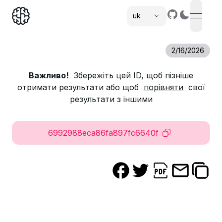
uk
open n
,
2/16/2026
Важливо!
Збережіть цей ID, щоб пізніше
отримати результати або щоб
порівняти
свої
результати з іншими
6992988eca86fa897fc6640f