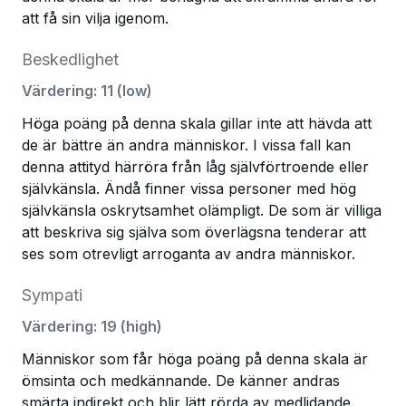
att få sin vilja igenom.
Beskedlighet
Värdering
:
11
(
low
)
Höga poäng på denna skala gillar inte att hävda att
de är bättre än andra människor. I vissa fall kan
denna attityd härröra från låg självförtroende eller
självkänsla. Ändå finner vissa personer med hög
självkänsla oskrytsamhet olämpligt. De som är villiga
att beskriva sig själva som överlägsna tenderar att
ses som otrevligt arroganta av andra människor.
Sympati
Värdering
:
19
(
high
)
Människor som får höga poäng på denna skala är
ömsinta och medkännande. De känner andras
smärta indirekt och blir lätt rörda av medlidande.