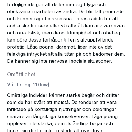
förlöjligande gör att de känner sig blyga och
obekväma i närheten av andra. De blir lätt generade
och känner sig ofta skamsna. Deras rädsla för att
andra ska kritisera eller skratta åt dem är överdriven
och orealistisk, men deras klumpighet och obehag
kan göra dessa farhågor till en självuppfyllande
profetia. Låga poäng, däremot, lider inte av det
felaktiga intrycket att alla tittar på och bedömer dem.
De känner sig inte nervösa i sociala situationer.
Omåttlighet
Värdering
:
11
(
low
)
Omåttliga individer känner starka begär och drifter
som de har svårt att motstå. De tenderar att vara
inriktade på kortsiktiga njutningar och belöningar
snarare än långsiktiga konsekvenser. Låga poäng
upplever inte starka, oemotståndliga begär och
finner sig därför inte frestade att överdriva.