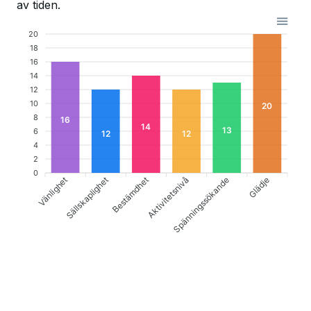
av tiden.
20
18
16
14
12
10
20
8
16
14
13
6
12
12
4
2
0
Vänlighet
Bestämdhet
Aktivitetsnivå
Glädje
Sällskaplighet
Spänningssökande