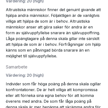
Värdering
:
20
(
high
)
Altruistiska människor finner det genuint givande att
hjälpa andra människor. Följaktligen är de vanligtvis
villiga att hjälpa de som är i behov. Altruistiska
människor anser att göra saker för andra är en
form av självuppfyllelse snarare än självuppoffring.
Låga poängtagare på denna skala gillar inte särskilt
att hjälpa de som är i behov. Förfrågningar om hjälp
känns som en påtvingad börda snarare än en
möjlighet till självuppfyllelse.
Samarbete
Värdering
:
20
(
high
)
Individer som får höga poäng på denna skala ogillar
konfrontationer. De är helt villiga att kompromissa
eller att förneka sina egna behov för att komma
överens med andra. De som får låga poäng på
denna skala är mer benägna att skrämma andra för