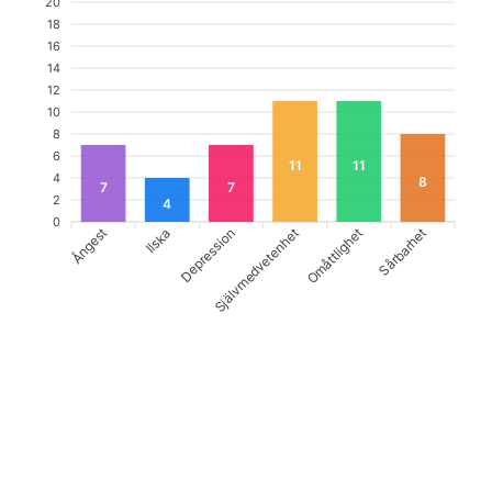
20
18
16
14
12
10
8
6
11
11
4
8
7
7
2
4
0
Ångest
Depression
Självmedvetenhet
Sårbarhet
Ilska
Omåttlighet