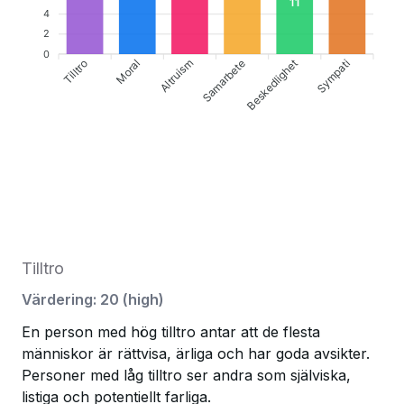
11
4
2
0
Tilltro
Altruism
Samarbete
Sympati
Moral
Beskedlighet
Tilltro
Värdering
:
20
(
high
)
En person med hög tilltro antar att de flesta
människor är rättvisa, ärliga och har goda avsikter.
Personer med låg tilltro ser andra som själviska,
listiga och potentiellt farliga.