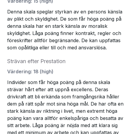
Värdering
:
15
(
high
)
Denna skala speglar styrkan av en persons känsla
av plikt och skyldighet. De som får höga poäng på
denna skala har en stark känsla av moralisk
skyldighet. Låga poäng finner kontrakt, regler och
föreskrifter alltför begränsande. De kan uppfattas
som opålitliga eller till och med ansvarslösa.
Strävan efter Prestation
Värdering
:
18
(
high
)
Individer som får höga poäng på denna skala
strävar hårt efter att uppnå excellens. Deras
drivkraft att bli erkända som framgångsrika håller
dem på rätt spår mot sina höga mål. De har ofta en
stark känsla av riktning i livet, men extremt höga
poäng kan vara alltför enkelspåriga och besatta av
sitt arbete. Låga poäng är nöjda med att klara sig
med ett minimum av arbete och kan uppfattas av