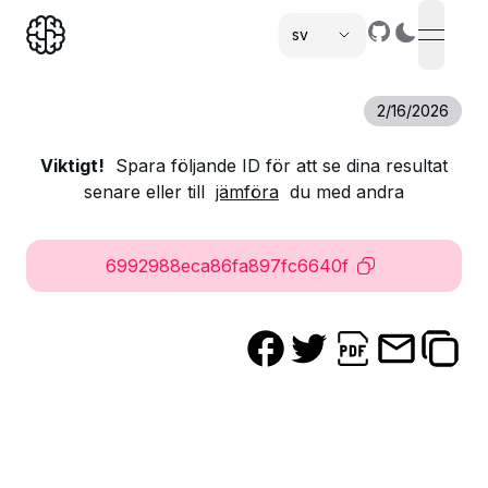
sv
open n
,
2/16/2026
Viktigt!
Spara följande ID för att se dina resultat
senare eller till
jämföra
du med andra
6992988eca86fa897fc6640f