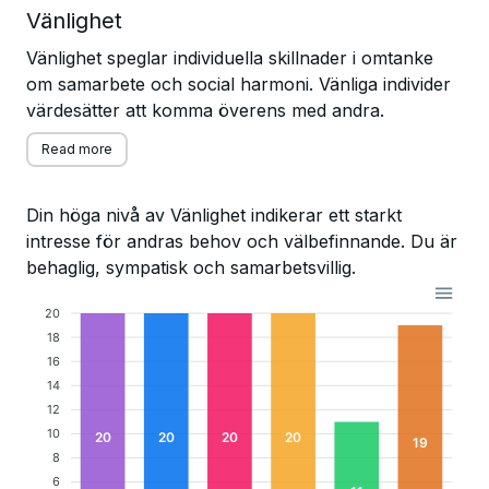
Vänlighet
Vänlighet speglar individuella skillnader i omtanke
om samarbete och social harmoni. Vänliga individer
värdesätter att komma överens med andra.
Read more
Din höga nivå av Vänlighet indikerar ett starkt
intresse för andras behov och välbefinnande. Du är
behaglig, sympatisk och samarbetsvillig.
20
18
16
14
12
10
20
20
20
20
19
8
6